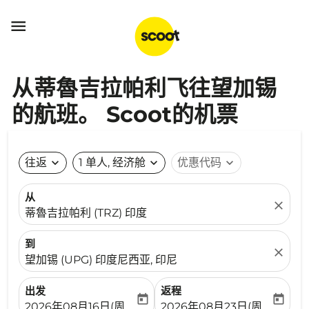

从蒂魯吉拉帕利飞往望加锡
的航班。 Scoot的机票
往返
expand_more
1 单人, 经济舱
expand_more
优惠代码
expand_more
从
close
蒂魯吉拉帕利 (TRZ) 印度
到
close
望加锡 (UPG) 印度尼西亚, 印尼
出发
返程
today
today
fc-booking-departure-date-aria-label
fc-booking-return-date-ari
2026年08月16日(周日)
2026年08月23日(周日)