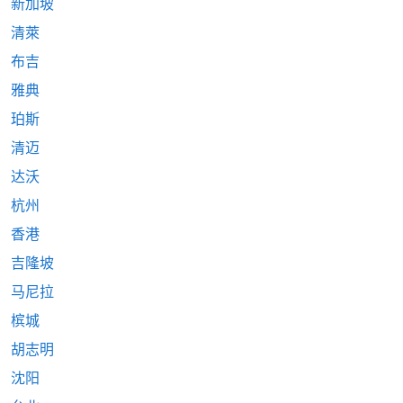
新加坡
清萊
布吉
雅典
珀斯
清迈
达沃
杭州
香港
吉隆坡
马尼拉
槟城
胡志明
沈阳