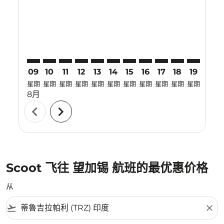
TRZ–UPG: cmp-view-offers-disclaimer. 寻找优惠
TRZ–UPG: cmp-view-offers-disclaimer. 寻找优惠
TRZ–UPG: cmp-view-offers-disclaimer. 寻
TRZ–UPG: cmp-view-offers-disclaime
TRZ–UPG: cmp-view-offers-discla
TRZ–UPG: cmp-view-offers-di
TRZ–UPG: cmp-view-offer
TRZ–UPG: cmp-view-o
TRZ–UPG: cmp-vie
TRZ–UPG: cmp
TRZ–UPG:
TRZ–U
T
09
10
11
12
13
14
15
16
17
18
19
20
星期
星期
星期
星期
星期
星期
星期
星期
星期
星期
星期
星期
8月
chevron_left
chevron_right
Scoot 飞往 望加锡 航班的最优惠价格
从
flight_takeoff
close