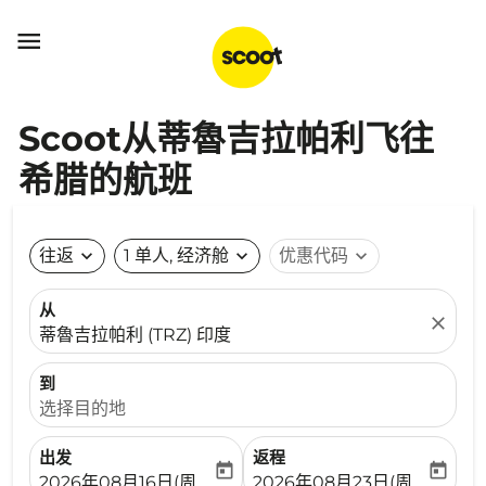

Scoot从蒂魯吉拉帕利飞往
希腊的航班
往返
expand_more
1 单人, 经济舱
expand_more
优惠代码
expand_more
从
close
蒂魯吉拉帕利 (TRZ) 印度
到
选择目的地
出发
返程
today
today
fc-booking-departure-date-aria-label
fc-booking-return-date-ari
2026年08月16日(周日)
2026年08月23日(周日)