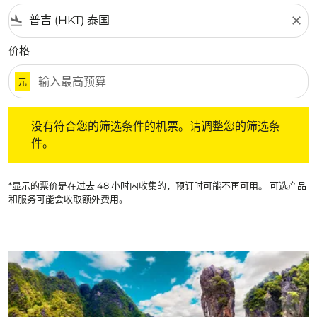
flight_land
close
价格
元
没有符合您的筛选条件的机票。请调整您的筛选条件。
没有符合您的筛选条件的机票。请调整您的筛选条
件。
*显示的票价是在过去 48 小时内收集的，预订时可能不再可用。 可选产品
和服务可能会收取额外费用。