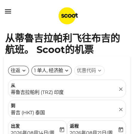

从蒂魯吉拉帕利飞往布吉的
航班。 Scoot的机票
往返
expand_more
1 单人, 经济舱
expand_more
优惠代码
expand_more
从
close
蒂魯吉拉帕利 (TRZ) 印度
到
close
普吉 (HKT) 泰国
出发
返程
today
today
fc-booking-departure-date-aria-label
fc-booking-return-date-ari
2026年08月14日(周五)
2026年08月21日(周五)