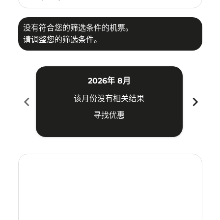
没有符合您的筛选条件的机票。
请调整您的筛选条件。
2026年 8月
chevron_left
chevron_right
该月份没有相关结果
寻找优惠
Displaying fares for 八月-2026
TRZ–HKT: cmp-view-offers-disclaimer. 寻找优惠
TRZ–HKT: cmp-view-offers-disclaimer. 寻找优惠
TRZ–HKT: cmp-view-offers-disclaimer. 寻
TRZ–HKT: cmp-view-offers-disclaimer
TRZ–HKT: cmp-view-offers-discla
TRZ–HKT: cmp-view-offers-di
TRZ–HKT: cmp-view-offer
TRZ–HKT: cmp-view-of
TRZ–HKT: cmp-vie
TRZ–HKT: cmp
TRZ–HKT:
TRZ–H
T