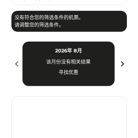
没有符合您的筛选条件的机票。
请调整您的筛选条件。
2026年 8月
chevron_left
chevron_right
该月份没有相关结果
寻找优惠
Displaying fares for 八月-2026
TRZ–TPE: cmp-view-offers-disclaimer. 寻找优惠
TRZ–TPE: cmp-view-offers-disclaimer. 寻找优惠
TRZ–TPE: cmp-view-offers-disclaimer. 寻找
TRZ–TPE: cmp-view-offers-disclaimer
TRZ–TPE: cmp-view-offers-discla
TRZ–TPE: cmp-view-offers-di
TRZ–TPE: cmp-view-offers
TRZ–TPE: cmp-view-of
TRZ–TPE: cmp-vie
TRZ–TPE: cmp
TRZ–TPE:
TRZ–T
T