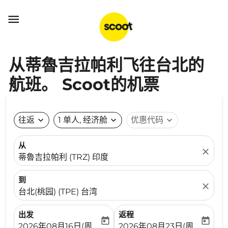

从蒂魯吉拉帕利飞往台北的
航班。 Scoot的机票
往返
expand_more
1 单人, 经济舱
expand_more
优惠代码
expand_more
从
close
蒂魯吉拉帕利 (TRZ) 印度
到
close
台北(桃园) (TPE) 台湾
出发
返程
today
today
fc-booking-departure-date-aria-label
fc-booking-return-date-ari
2026年08月16日(周日)
2026年08月23日(周日)