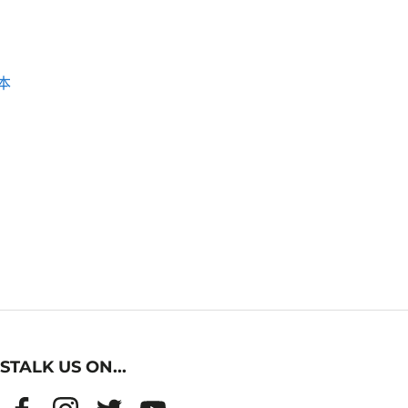
本
STALK US ON...