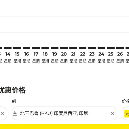
claimer. 寻找优惠
disclaimer. 寻找优惠
ers-disclaimer. 寻找优惠
-offers-disclaimer. 寻找优惠
view-offers-disclaimer. 寻找优惠
cmp-view-offers-disclaimer. 寻找优惠
U: cmp-view-offers-disclaimer. 寻找优惠
Z–PKU: cmp-view-offers-disclaimer. 寻找优惠
TRZ–PKU: cmp-view-offers-disclaimer. 寻找优惠
TRZ–PKU: cmp-view-offers-disclaimer. 寻找优惠
TRZ–PKU: cmp-view-offers-disclaimer. 寻找优惠
TRZ–PKU: cmp-view-offers-disclaimer. 寻找
TRZ–PKU: cmp-view-offers-disclaimer
TRZ–PKU: cmp-view-offers-discla
TRZ–PKU: cmp-view-offers-dis
TRZ–PKU: cmp-view-offers
TRZ–PKU: cmp-view-of
TRZ–PKU: cmp-vie
TRZ–PKU: cmp
TRZ–PKU: 
TRZ–P
T
3
14
15
16
17
18
19
20
21
22
23
24
25
26
期
星期
星期
星期
星期
星期
星期
星期
星期
星期
星期
星期
星期
星期
最优惠价格
到
价
close
flight_land
close
条件。