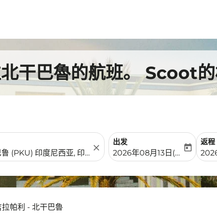
北干巴魯的航班。 Scoot
出发
返程
close
today
fc-booking-departure-date-
fc-b
2026年08月13日(周四)
20
拉帕利 - 北干巴魯