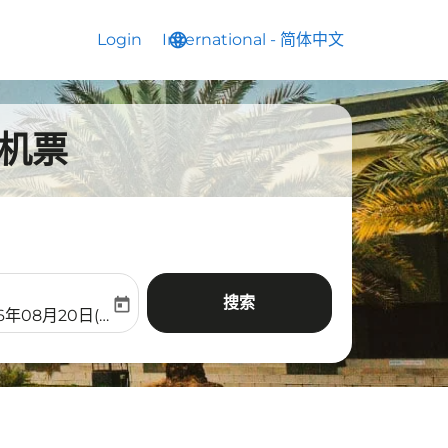
Login
International
language
keyboard_arrow_down
-
简体中文
的机票
搜索
today
aria-label
ooking-return-date-aria-label
26年08月20日(周四)