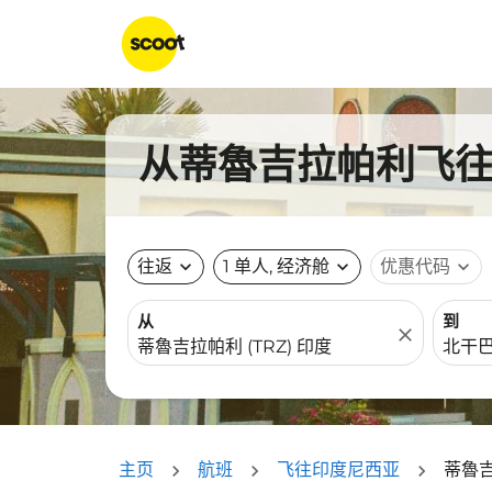
从蒂魯吉拉帕利飞往
往返
expand_more
1 单人, 经济舱
expand_more
优惠代码
expand_more
从
到
close
主页
航班
飞往印度尼西亚
蒂魯吉