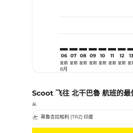
Displaying fares for 八月-2026
TRZ–PKU: cmp-view-offers-dis
TRZ–PKU: cmp-view-offers-
TRZ–PKU: cmp-view-off
TRZ–PKU: cmp-view
TRZ–PKU: cmp-
TRZ–PKU: 
TRZ–PK
TR
06
07
08
09
10
11
12
1
星期
星期
星期
星期
星期
星期
星期
星
8月
Scoot 飞往 北干巴魯 航班的
从
flight_takeoff
没有符合您的筛选条件的机票。请调整您的筛选