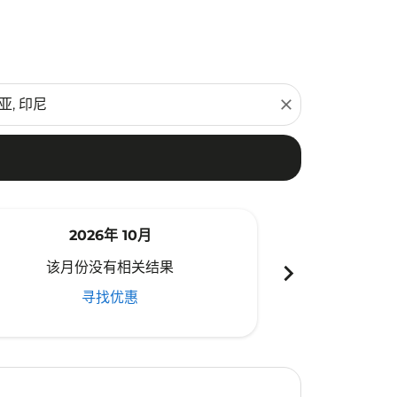
close
2026年 10月
20
chevron_right
该月份没有相关结果
该月份
寻找优惠