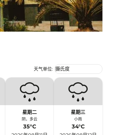
Weather unit option 摄氏度 Selecte
天气单位
:
摄氏度
keyboard_arrow_down
星期二
星期三
阴，多云
小雨
35°C
34°C