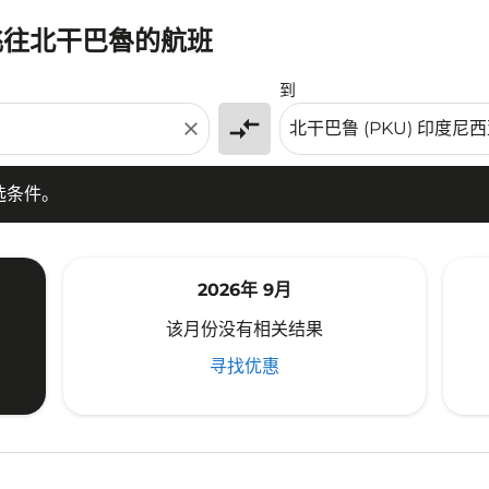
利飞往北干巴魯的航班
条件。
到
compare_arrows
close
选条件。
2026年 9月
该月份没有相关结果
寻找优惠