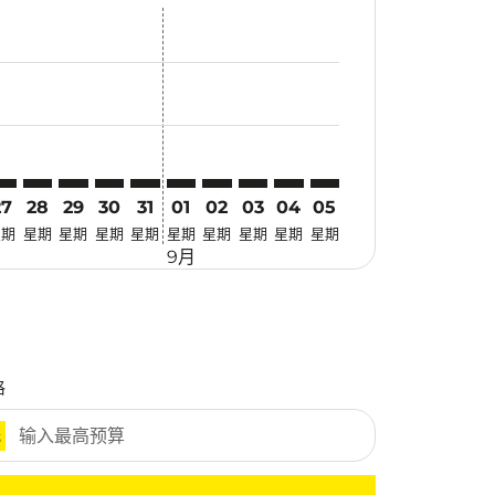
优惠
. 寻找优惠
imer. 寻找优惠
claimer. 寻找优惠
-disclaimer. 寻找优惠
fers-disclaimer. 寻找优惠
w-offers-disclaimer. 寻找优惠
-view-offers-disclaimer. 寻找优惠
cmp-view-offers-disclaimer. 寻找优惠
KU: cmp-view-offers-disclaimer. 寻找优惠
RZ–PKU: cmp-view-offers-disclaimer. 寻找优惠
TRZ–PKU: cmp-view-offers-disclaimer. 寻找优惠
TRZ–PKU: cmp-view-offers-disclaimer. 寻找优惠
TRZ–PKU: cmp-view-offers-disclaimer. 寻找优惠
TRZ–PKU: cmp-view-offers-disclaimer. 寻
TRZ–PKU: cmp-view-offers-disclaime
TRZ–PKU: cmp-view-offers-discla
TRZ–PKU: cmp-view-offers-di
TRZ–PKU: cmp-view-offer
TRZ–PKU: cmp-view-o
27
28
29
30
31
01
02
03
04
05
星期
星期
星期
星期
星期
星期
星期
星期
星期
星期
9月
格
元