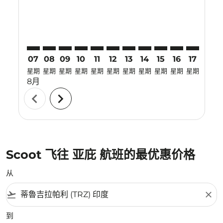
07
08
09
10
11
12
13
14
15
16
17
18
星期
星期
星期
星期
星期
星期
星期
星期
星期
星期
星期
星期
8月
chevron_left
chevron_right
Scoot 飞往 亚庇 航班的最优惠价格
从
flight_takeoff
close
到