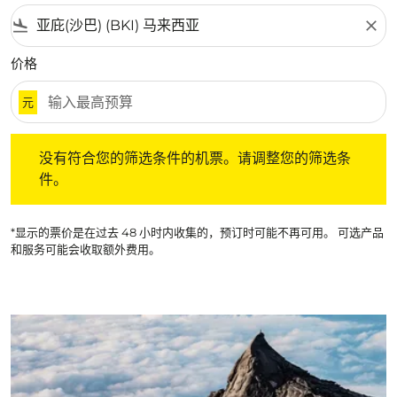
flight_land
close
价格
元
没有符合您的筛选条件的机票。请调整您的筛选条件。
没有符合您的筛选条件的机票。请调整您的筛选条
件。
*显示的票价是在过去 48 小时内收集的，预订时可能不再可用。 可选产品
和服务可能会收取额外费用。