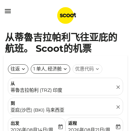

从蒂魯吉拉帕利飞往亚庇的
航班。 Scoot的机票
往返
expand_more
1 单人, 经济舱
expand_more
优惠代码
expand_more
从
close
蒂魯吉拉帕利 (TRZ) 印度
到
close
亚庇(沙巴) (BKI) 马来西亚
出发
返程
today
today
fc-booking-departure-date-aria-label
fc-booking-return-date-ari
2026年08月14日(周五)
2026年08月21日(周五)