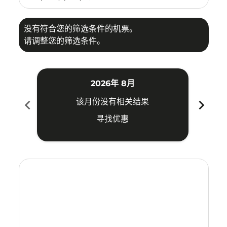
没有符合您的筛选条件的机票。
请调整您的筛选条件。
2026年 8月
chevron_left
chevron_right
该月份没有相关结果
寻找优惠
Displaying fares for 八月-2026
TRZ–BKI: cmp-view-offers-disclaimer. 寻找优惠
TRZ–BKI: cmp-view-offers-disclaimer. 寻找优惠
TRZ–BKI: cmp-view-offers-disclaimer. 寻找
TRZ–BKI: cmp-view-offers-disclaimer
TRZ–BKI: cmp-view-offers-discla
TRZ–BKI: cmp-view-offers-dis
TRZ–BKI: cmp-view-offers
TRZ–BKI: cmp-view-of
TRZ–BKI: cmp-vie
TRZ–BKI: cmp
TRZ–BKI: 
TRZ–B
T