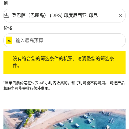
到
flight_land
close
价格
元
没有符合您的筛选条件的机票。请调整您的筛选条件。
没有符合您的筛选条件的机票。请调整您的筛选条
件。
*显示的票价是在过去 48 小时内收集的，预订时可能不再可用。 可选产品
和服务可能会收取额外费用。