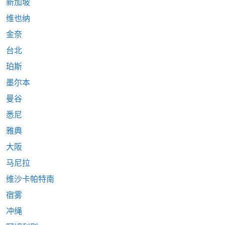
新加坡
维也纳
金奈
台北
珀斯
墨尔本
曼谷
悉尼
雅典
大阪
马尼拉
维沙卡帕特南
宿雾
冲绳