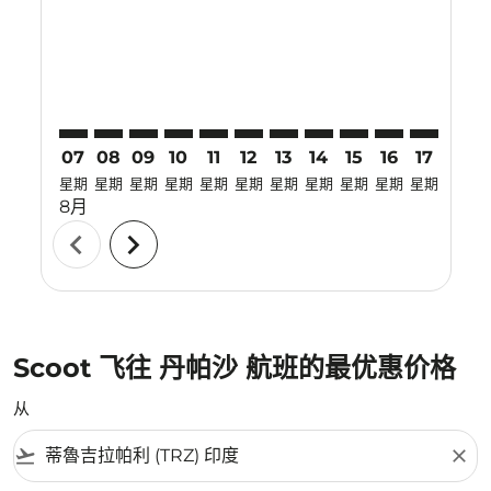
TRZ–DPS: cmp-view-offers-disclaimer. 寻找优惠
TRZ–DPS: cmp-view-offers-disclaimer. 寻找优惠
TRZ–DPS: cmp-view-offers-disclaimer. 寻
TRZ–DPS: cmp-view-offers-disclaimer
TRZ–DPS: cmp-view-offers-discla
TRZ–DPS: cmp-view-offers-di
TRZ–DPS: cmp-view-offer
TRZ–DPS: cmp-view-of
TRZ–DPS: cmp-vie
TRZ–DPS: cmp
TRZ–DPS:
TRZ–D
T
07
08
09
10
11
12
13
14
15
16
17
18
星期
星期
星期
星期
星期
星期
星期
星期
星期
星期
星期
星期
8月
chevron_left
chevron_right
Scoot 飞往 丹帕沙 航班的最优惠价格
从
flight_takeoff
close