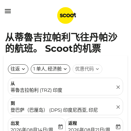

从蒂魯吉拉帕利飞往丹帕沙
的航班。 Scoot的机票
往返
expand_more
1 单人, 经济舱
expand_more
优惠代码
expand_more
从
close
蒂魯吉拉帕利 (TRZ) 印度
到
close
登巴萨（巴厘岛） (DPS) 印度尼西亚, 印尼
出发
返程
today
today
fc-booking-departure-date-aria-label
fc-booking-return-date-ari
2026年08月14日(周五)
2026年08月21日(周五)