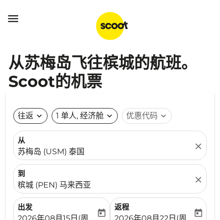

从苏梅岛飞往槟城的航班。
Scoot的机票
往返
expand_more
1 单人, 经济舱
expand_more
优惠代码
expand_more
从
close
苏梅岛 (USM) 泰国
到
close
槟城 (PEN) 马来西亚
出发
返程
today
today
fc-booking-departure-date-aria-label
fc-booking-return-date-ari
2026年08月15日(周六)
2026年08月22日(周六)