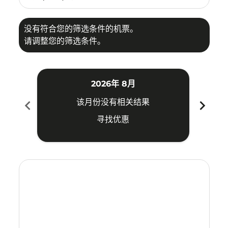
没有符合您的筛选条件的机票。
请调整您的筛选条件。
2026年 8月
chevron_left
chevron_right
该月份没有相关结果
寻找优惠
Displaying fares for 八月-2026
USM–PEN: cmp-view-offers-disclaimer. 寻找优惠
USM–PEN: cmp-view-offers-disclaimer. 寻找优惠
USM–PEN: cmp-view-offers-disclaimer. 寻
USM–PEN: cmp-view-offers-disclaime
USM–PEN: cmp-view-offers-discl
USM–PEN: cmp-view-offers-di
USM–PEN: cmp-view-offer
USM–PEN: cmp-view-o
USM–PEN: cmp-vie
USM–PEN: cmp
USM–PEN:
USM–
U