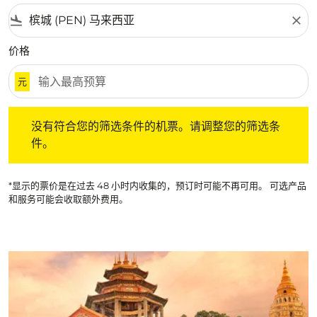
flight_land
close
价格
元
没有符合您的筛选条件的机票。请调整您的筛选条件。
没有符合您的筛选条件的机票。请调整您的筛选条
件。
*显示的票价是在过去 48 小时内收集的，预订时可能不再可用。 可选产品
和服务可能会收取额外费用。