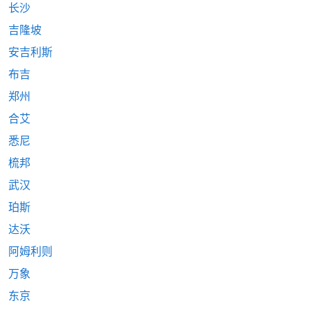
长沙
吉隆坡
安吉利斯
布吉
郑州
合艾
悉尼
梳邦
武汉
珀斯
达沃
阿姆利则
万象
东京