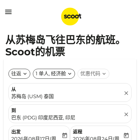

从苏梅岛飞往巴东的航班。
Scoot的机票
往返
expand_more
1 单人, 经济舱
expand_more
优惠代码
expand_more
从
close
苏梅岛 (USM) 泰国
到
close
巴东 (PDG) 印度尼西亚, 印尼
出发
返程
today
today
fc-booking-departure-date-aria-label
fc-booking-return-date-ari
2026年08月17日(周一)
2026年08月24日(周一)