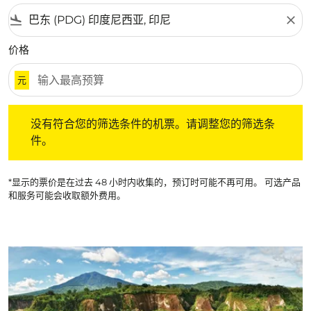
flight_land
close
价格
元
没有符合您的筛选条件的机票。请调整您的筛选条件。
没有符合您的筛选条件的机票。请调整您的筛选条
件。
*显示的票价是在过去 48 小时内收集的，预订时可能不再可用。 可选产品
和服务可能会收取额外费用。