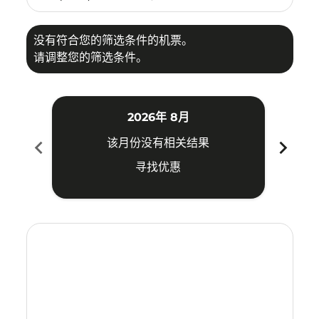
没有符合您的筛选条件的机票。
请调整您的筛选条件。
2026年 8月
chevron_left
chevron_right
该月份没有相关结果
寻找优惠
Displaying fares for 八月-2026
USM–PDG: cmp-view-offers-disclaimer. 寻找优惠
USM–PDG: cmp-view-offers-disclaimer. 寻找优惠
USM–PDG: cmp-view-offers-disclaimer. 
USM–PDG: cmp-view-offers-disclaime
USM–PDG: cmp-view-offers-discl
USM–PDG: cmp-view-offers-d
USM–PDG: cmp-view-offer
USM–PDG: cmp-view-o
USM–PDG: cmp-vi
USM–PDG: cmp
USM–PDG:
USM–
U