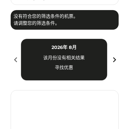
没有符合您的筛选条件的机票。
请调整您的筛选条件。
2026年 8月
chevron_left
chevron_right
该月份没有相关结果
寻找优惠
Displaying fares for 八月-2026
USM–CJB: cmp-view-offers-disclaimer. 寻找优惠
USM–CJB: cmp-view-offers-disclaimer. 寻找优惠
USM–CJB: cmp-view-offers-disclaimer. 寻
USM–CJB: cmp-view-offers-disclaimer
USM–CJB: cmp-view-offers-discla
USM–CJB: cmp-view-offers-di
USM–CJB: cmp-view-offer
USM–CJB: cmp-view-of
USM–CJB: cmp-vie
USM–CJB: cmp
USM–CJB:
USM–C
U