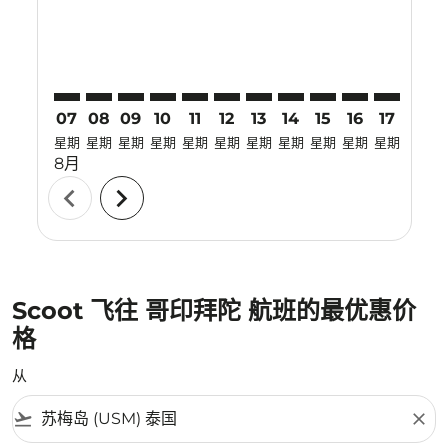
07
08
09
10
11
12
13
14
15
16
17
18
星期
星期
星期
星期
星期
星期
星期
星期
星期
星期
星期
星期
8月
chevron_left
chevron_right
Scoot 飞往 哥印拜陀 航班的最优惠价
格
从
flight_takeoff
close