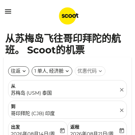

从苏梅岛飞往哥印拜陀的航
班。 Scoot的机票
往返
expand_more
1 单人, 经济舱
expand_more
优惠代码
expand_more
从
close
苏梅岛 (USM) 泰国
到
close
哥印拜陀 (CJB) 印度
出发
返程
today
today
fc-booking-departure-date-aria-label
fc-booking-return-date-ari
2026年08月14日(周五)
2026年08月21日(周五)