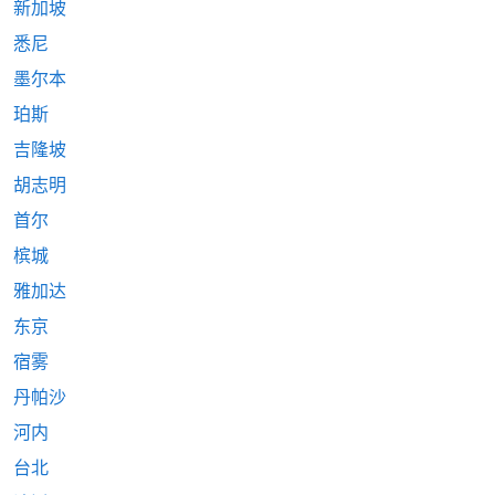
新加坡
悉尼
墨尔本
珀斯
吉隆坡
胡志明
首尔
槟城
雅加达
东京
宿雾
丹帕沙
河内
台北