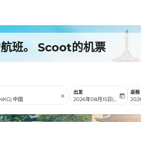
班。 Scoot的机票
出发
返程
close
today
fc-booking-departure-date-
fc-b
2026年08月15日(周六)
202
京