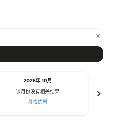
close
2026年 10月
20
chevron_right
该月份没有相关结果
该月份
寻找优惠