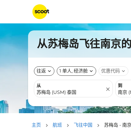
从苏梅岛飞往南京的航
往返
expand_more
1 单人, 经济舱
expand_more
优惠代码
expand_more
从
到
close
主页
航班
飞往中国
苏梅岛 - 南