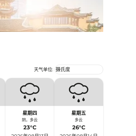
Weather unit option 摄氏度 Selecte
天气单位
:
摄氏度
keyboard_arrow_down
星期四
星期五
阴，多云
多云
23°C
26°C