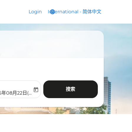
Login
International
language
keyboard_arrow_down
-
简体中文
搜索
today
aria-label
ooking-return-date-aria-label
6年08月22日(周六)