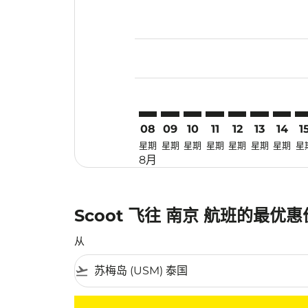
Displaying fares for 八月-2026
USM–NKG: cmp-view-offers-dis
USM–NKG: cmp-view-offers
USM–NKG: cmp-view-of
USM–NKG: cmp-view
USM–NKG: cmp-
USM–NKG: 
USM–N
US
08
09
10
11
12
13
14
1
星期
星期
星期
星期
星期
星期
星期
星
8月
Scoot 飞往 南京 航班的最优
从
flight_takeoff
没有符合您的筛选条件的机票。请调整您的筛选