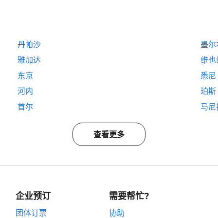
丹帕沙
墨尔
雅加达
维也
东京
悉尼
河内
珀斯
首尔
马尼
查看更多
企业预订
需要帮忙?
团体订票
协助