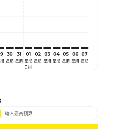
找优惠
r. 寻找优惠
imer. 寻找优惠
sclaimer. 寻找优惠
s-disclaimer. 寻找优惠
ffers-disclaimer. 寻找优惠
w-offers-disclaimer. 寻找优惠
-view-offers-disclaimer. 寻找优惠
 cmp-view-offers-disclaimer. 寻找优惠
KG: cmp-view-offers-disclaimer. 寻找优惠
SM–NKG: cmp-view-offers-disclaimer. 寻找优惠
USM–NKG: cmp-view-offers-disclaimer. 寻找优惠
USM–NKG: cmp-view-offers-disclaimer. 寻找优惠
USM–NKG: cmp-view-offers-disclaimer. 寻找优惠
USM–NKG: cmp-view-offers-disclaimer. 
USM–NKG: cmp-view-offers-disclaim
USM–NKG: cmp-view-offers-discl
USM–NKG: cmp-view-offers-d
USM–NKG: cmp-view-offe
USM–NKG: cmp-view-o
29
30
31
01
02
03
04
05
06
07
星期
星期
星期
星期
星期
星期
星期
星期
星期
星期
9月
格
元