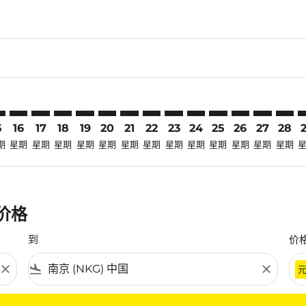
claimer. 寻找优惠
-disclaimer. 寻找优惠
fers-disclaimer. 寻找优惠
-offers-disclaimer. 寻找优惠
view-offers-disclaimer. 寻找优惠
cmp-view-offers-disclaimer. 寻找优惠
KG: cmp-view-offers-disclaimer. 寻找优惠
M–NKG: cmp-view-offers-disclaimer. 寻找优惠
USM–NKG: cmp-view-offers-disclaimer. 寻找优惠
USM–NKG: cmp-view-offers-disclaimer. 寻找优惠
USM–NKG: cmp-view-offers-disclaimer. 寻找优惠
USM–NKG: cmp-view-offers-disclaimer. 寻
USM–NKG: cmp-view-offers-disclaime
USM–NKG: cmp-view-offers-discla
USM–NKG: cmp-view-offers-di
USM–NKG: cmp-view-offer
USM–NKG: cmp-view-o
USM–NKG: cmp-vie
USM–NKG: cmp
USM–NKG:
USM–N
U
5
16
17
18
19
20
21
22
23
24
25
26
27
28
期
星期
星期
星期
星期
星期
星期
星期
星期
星期
星期
星期
星期
星期
惠价格
到
价
close
flight_land
close
条件。