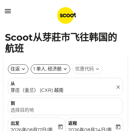

Scoot从芽莊市飞往韩国的
航班
往返
expand_more
1 单人, 经济舱
expand_more
优惠代码
expand_more
从
close
芽庄（金兰） (CXR) 越南
到
选择目的地
出发
返程
today
today
fc-booking-departure-date-aria-label
fc-booking-return-date-ari
2026年08月17日(周一)
2026年08月24日(周一)