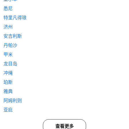
悉尼
特里凡得琅
济州
安吉利斯
丹帕沙
甲米
龙目岛
冲绳
珀斯
雅典
阿姆利则
亚庇
查看更多