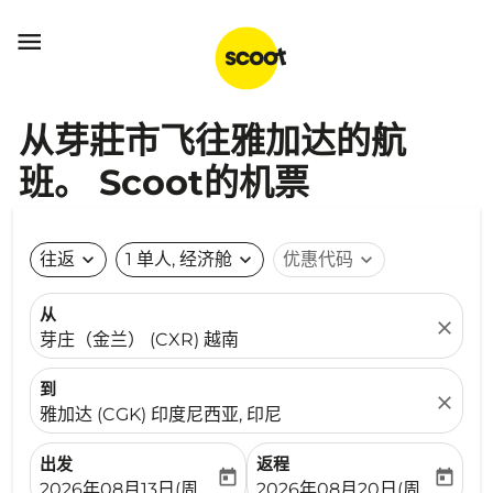

从芽莊市飞往雅加达的航
班。 Scoot的机票
往返
expand_more
1 单人, 经济舱
expand_more
优惠代码
expand_more
从
close
芽庄（金兰） (CXR) 越南
到
close
雅加达 (CGK) 印度尼西亚, 印尼
出发
返程
today
today
fc-booking-departure-date-aria-label
fc-booking-return-date-ari
2026年08月13日(周四)
2026年08月20日(周四)