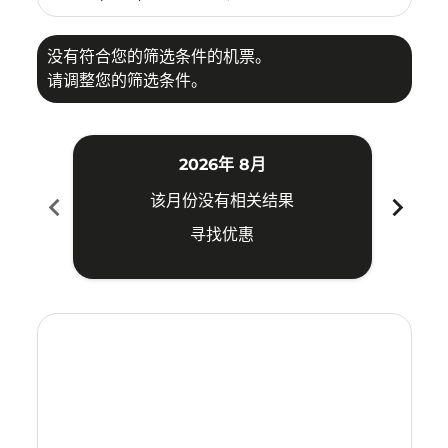
没有符合您的筛选条件的机票。
请调整您的筛选条件。
2026年 8月
chevron_left
chevron_right
该月份没有相关结果
寻找优惠
Displaying fares for 八月-2026
CXR–CGK: cmp-view-offers-disclaimer. 寻找优惠
CXR–CGK: cmp-view-offers-disclaimer. 寻找优惠
CXR–CGK: cmp-view-offers-disclaimer. 寻
CXR–CGK: cmp-view-offers-disclaime
CXR–CGK: cmp-view-offers-discla
CXR–CGK: cmp-view-offers-di
CXR–CGK: cmp-view-offer
CXR–CGK: cmp-view-of
CXR–CGK: cmp-vie
CXR–CGK: cmp
CXR–CGK:
CXR–C
C