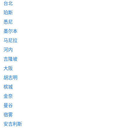
台北
珀斯
悉尼
墨尔本
马尼拉
河内
吉隆坡
大阪
胡志明
槟城
金奈
曼谷
宿雾
安吉利斯