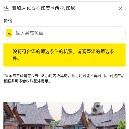
flight_land
close
价格
元
没有符合您的筛选条件的机票。请调整您的筛选条件。
没有符合您的筛选条件的机票。请调整您的筛选条
件。
*显示的票价是在过去 48 小时内收集的，预订时可能不再可用。 可选产品
和服务可能会收取额外费用。