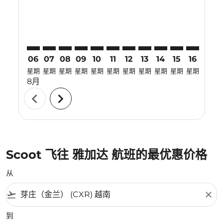
06
07
08
09
10
11
12
13
14
15
16
17
星期
星期
星期
星期
星期
星期
星期
星期
星期
星期
星期
星期
8月
chevron_left
chevron_right
Scoot 飞往 雅加达 航班的最优惠价格
从
flight_takeoff
close
到