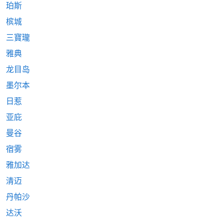
珀斯
槟城
三寶瓏
雅典
龙目岛
墨尔本
日惹
亚庇
曼谷
宿雾
雅加达
清迈
丹帕沙
达沃