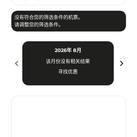
没有符合您的筛选条件的机票。
请调整您的筛选条件。
2026年 8月
chevron_left
chevron_right
该月份没有相关结果
寻找优惠
Displaying fares for 八月-2026
CXR–FOC: cmp-view-offers-disclaimer. 寻找优惠
CXR–FOC: cmp-view-offers-disclaimer. 寻找优惠
CXR–FOC: cmp-view-offers-disclaimer. 寻
CXR–FOC: cmp-view-offers-disclaimer
CXR–FOC: cmp-view-offers-discla
CXR–FOC: cmp-view-offers-di
CXR–FOC: cmp-view-offer
CXR–FOC: cmp-view-of
CXR–FOC: cmp-vie
CXR–FOC: cmp
CXR–FOC:
CXR–F
C