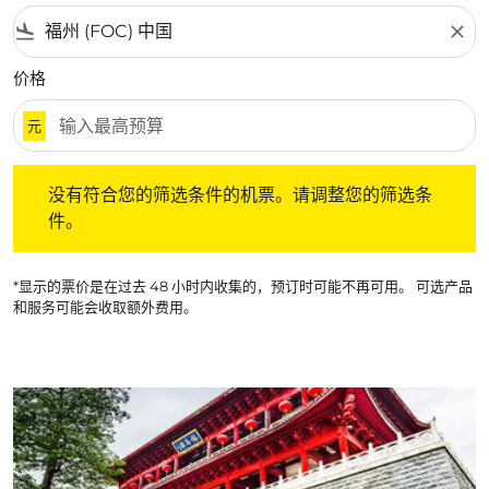
flight_land
close
价格
元
没有符合您的筛选条件的机票。请调整您的筛选条件。
没有符合您的筛选条件的机票。请调整您的筛选条
件。
*显示的票价是在过去 48 小时内收集的，预订时可能不再可用。 可选产品
和服务可能会收取额外费用。