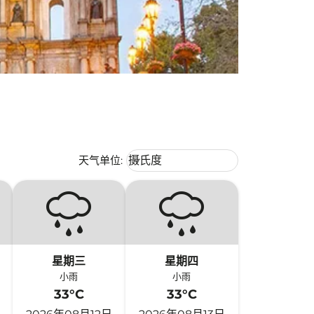
Weather unit option 摄氏度 Selecte
天气单位
:
摄氏度
keyboard_arrow_down
星期三
星期四
小雨
小雨
33°C
33°C