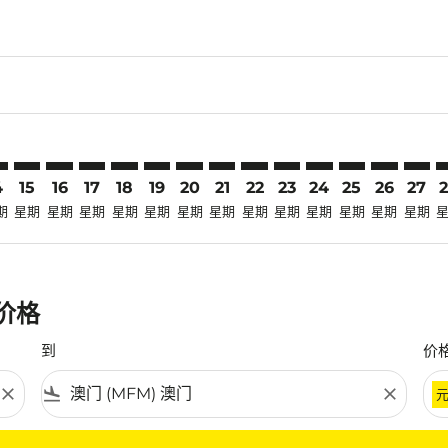
claimer. 寻找优惠
-disclaimer. 寻找优惠
fers-disclaimer. 寻找优惠
-offers-disclaimer. 寻找优惠
view-offers-disclaimer. 寻找优惠
cmp-view-offers-disclaimer. 寻找优惠
FM: cmp-view-offers-disclaimer. 寻找优惠
R–MFM: cmp-view-offers-disclaimer. 寻找优惠
CXR–MFM: cmp-view-offers-disclaimer. 寻找优惠
CXR–MFM: cmp-view-offers-disclaimer. 寻找优惠
CXR–MFM: cmp-view-offers-disclaimer. 寻找优惠
CXR–MFM: cmp-view-offers-disclaimer. 寻
CXR–MFM: cmp-view-offers-disclaimer
CXR–MFM: cmp-view-offers-discla
CXR–MFM: cmp-view-offers-di
CXR–MFM: cmp-view-offer
CXR–MFM: cmp-view-of
CXR–MFM: cmp-vie
CXR–MFM: cmp
CXR–MFM:
CXR–M
C
4
15
16
17
18
19
20
21
22
23
24
25
26
27
期
星期
星期
星期
星期
星期
星期
星期
星期
星期
星期
星期
星期
星期
惠价格
到
价
close
flight_land
close
条件。