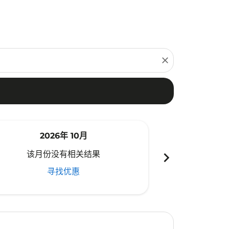
close
2026年 10月
20
chevron_right
该月份没有相关结果
该月份
寻找优惠