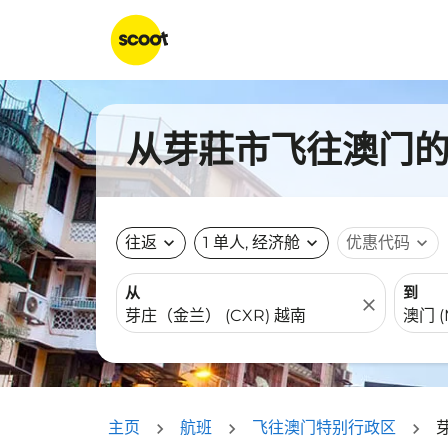
从芽莊市飞往澳门的航
往返
expand_more
1 单人, 经济舱
expand_more
优惠代码
expand_more
从
到
close
主页
航班
飞往澳门特别行政区
芽