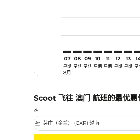
Displaying fares for 八月-2026
CXR–MFM: cmp-view-offers-dis
CXR–MFM: cmp-view-offers
CXR–MFM: cmp-view-of
CXR–MFM: cmp-view
CXR–MFM: cmp-
CXR–MFM: 
CXR–M
CX
07
08
09
10
11
12
13
1
星期
星期
星期
星期
星期
星期
星期
星
8月
Scoot 飞往 澳门 航班的最优
从
flight_takeoff
没有符合您的筛选条件的机票。请调整您的筛选