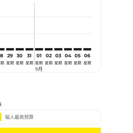
找优惠
. 寻找优惠
imer. 寻找优惠
sclaimer. 寻找优惠
s-disclaimer. 寻找优惠
fers-disclaimer. 寻找优惠
w-offers-disclaimer. 寻找优惠
-view-offers-disclaimer. 寻找优惠
 cmp-view-offers-disclaimer. 寻找优惠
FM: cmp-view-offers-disclaimer. 寻找优惠
XR–MFM: cmp-view-offers-disclaimer. 寻找优惠
CXR–MFM: cmp-view-offers-disclaimer. 寻找优惠
CXR–MFM: cmp-view-offers-disclaimer. 寻找优惠
CXR–MFM: cmp-view-offers-disclaimer. 寻找优惠
CXR–MFM: cmp-view-offers-disclaimer. 寻
CXR–MFM: cmp-view-offers-disclaime
CXR–MFM: cmp-view-offers-discl
CXR–MFM: cmp-view-offers-d
CXR–MFM: cmp-view-offer
CXR–MFM: cmp-view-o
28
29
30
31
01
02
03
04
05
06
星期
星期
星期
星期
星期
星期
星期
星期
星期
星期
9月
格
元