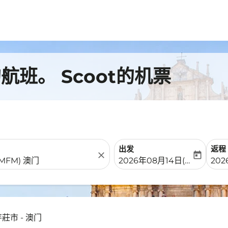
班。 Scoot的机票
出发
返程
close
today
fc-booking-departure-date-
fc-b
2026年08月14日(周五)
202
莊市 - 澳门