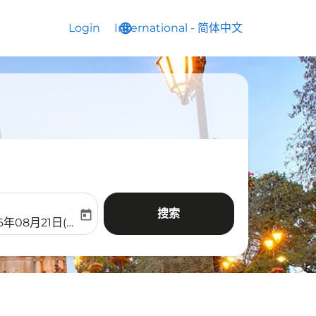
Login
International
language
keyboard_arrow_down
-
简体中文
搜索
today
aria-label
ooking-return-date-aria-label
6年08月21日(周五)