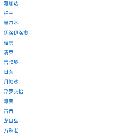
雅加达
棉兰
墨尔本
伊洛伊洛市
宿雾
清萊
吉隆坡
日惹
丹帕沙
浮罗交怡
雅典
古晋
龙目岛
万鸦老