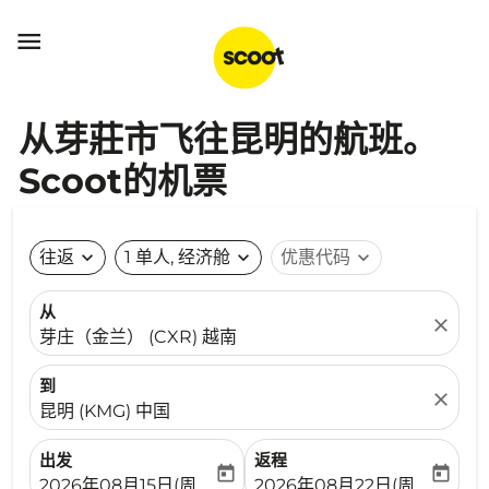

从芽莊市飞往昆明的航班。
Scoot的机票
往返
expand_more
1 单人, 经济舱
expand_more
优惠代码
expand_more
从
close
芽庄（金兰） (CXR) 越南
到
close
昆明 (KMG) 中国
出发
返程
today
today
fc-booking-departure-date-aria-label
fc-booking-return-date-ari
2026年08月15日(周六)
2026年08月22日(周六)