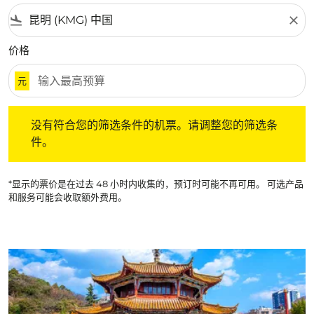
flight_land
close
价格
元
没有符合您的筛选条件的机票。请调整您的筛选条件。
没有符合您的筛选条件的机票。请调整您的筛选条
件。
*显示的票价是在过去 48 小时内收集的，预订时可能不再可用。 可选产品
和服务可能会收取额外费用。