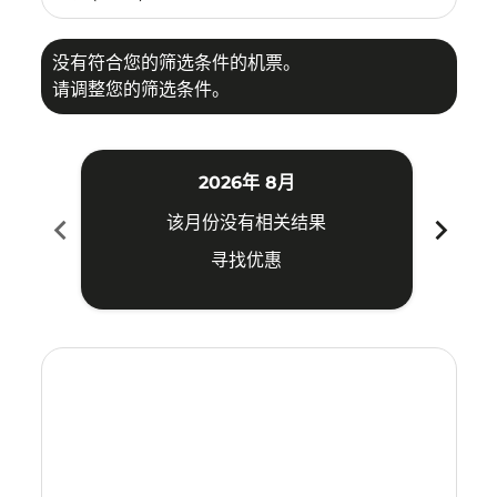
没有符合您的筛选条件的机票。
请调整您的筛选条件。
2026年 8月
chevron_left
chevron_right
该月份没有相关结果
寻找优惠
Displaying fares for 八月-2026
CXR–KMG: cmp-view-offers-disclaimer. 寻找优惠
CXR–KMG: cmp-view-offers-disclaimer. 寻找优惠
CXR–KMG: cmp-view-offers-disclaimer. 寻
CXR–KMG: cmp-view-offers-disclaime
CXR–KMG: cmp-view-offers-discl
CXR–KMG: cmp-view-offers-di
CXR–KMG: cmp-view-offer
CXR–KMG: cmp-view-o
CXR–KMG: cmp-vie
CXR–KMG: cmp
CXR–KMG:
CXR–K
C