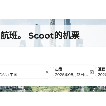
班。 Scoot的机票
出发
返程
close
today
fc-booking-departure-date-
fc-b
2026年08月13日(周四)
20
州