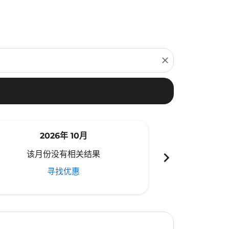
close
2026年 10月
20
chevron_right
该月份没有相关结果
该月份
寻找优惠