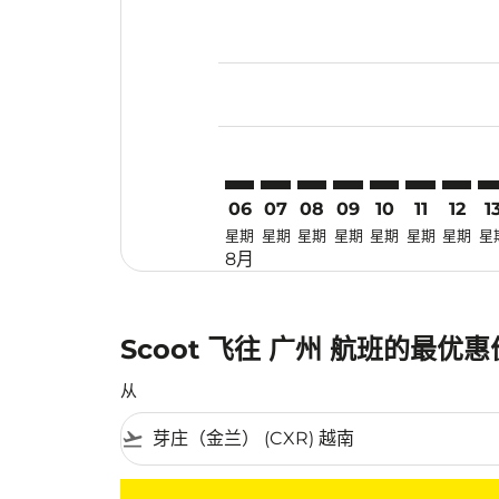
Displaying fares for 八月-2026
CXR–CAN: cmp-view-offers-dis
CXR–CAN: cmp-view-offers-
CXR–CAN: cmp-view-off
CXR–CAN: cmp-view
CXR–CAN: cmp-
CXR–CAN: 
CXR–CA
CX
06
07
08
09
10
11
12
1
星期
星期
星期
星期
星期
星期
星期
星
8月
Scoot 飞往 广州 航班的最优
从
flight_takeoff
没有符合您的筛选条件的机票。请调整您的筛选