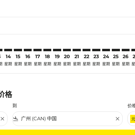
claimer. 寻找优惠
disclaimer. 寻找优惠
ers-disclaimer. 寻找优惠
-offers-disclaimer. 寻找优惠
view-offers-disclaimer. 寻找优惠
cmp-view-offers-disclaimer. 寻找优惠
N: cmp-view-offers-disclaimer. 寻找优惠
R–CAN: cmp-view-offers-disclaimer. 寻找优惠
CXR–CAN: cmp-view-offers-disclaimer. 寻找优惠
CXR–CAN: cmp-view-offers-disclaimer. 寻找优惠
CXR–CAN: cmp-view-offers-disclaimer. 寻找优惠
CXR–CAN: cmp-view-offers-disclaimer. 寻找
CXR–CAN: cmp-view-offers-disclaimer
CXR–CAN: cmp-view-offers-discla
CXR–CAN: cmp-view-offers-dis
CXR–CAN: cmp-view-offers
CXR–CAN: cmp-view-of
CXR–CAN: cmp-vie
CXR–CAN: cmp
CXR–CAN: 
CXR–C
C
3
14
15
16
17
18
19
20
21
22
23
24
25
26
期
星期
星期
星期
星期
星期
星期
星期
星期
星期
星期
星期
星期
星期
惠价格
到
价
close
flight_land
close
条件。