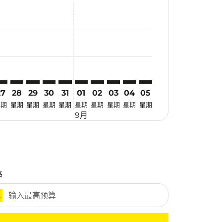
优惠
. 寻找优惠
imer. 寻找优惠
claimer. 寻找优惠
-disclaimer. 寻找优惠
fers-disclaimer. 寻找优惠
w-offers-disclaimer. 寻找优惠
-view-offers-disclaimer. 寻找优惠
cmp-view-offers-disclaimer. 寻找优惠
AN: cmp-view-offers-disclaimer. 寻找优惠
XR–CAN: cmp-view-offers-disclaimer. 寻找优惠
CXR–CAN: cmp-view-offers-disclaimer. 寻找优惠
CXR–CAN: cmp-view-offers-disclaimer. 寻找优惠
CXR–CAN: cmp-view-offers-disclaimer. 寻找优惠
CXR–CAN: cmp-view-offers-disclaimer. 寻
CXR–CAN: cmp-view-offers-disclaime
CXR–CAN: cmp-view-offers-discla
CXR–CAN: cmp-view-offers-di
CXR–CAN: cmp-view-offer
CXR–CAN: cmp-view-o
27
28
29
30
31
01
02
03
04
05
星期
星期
星期
星期
星期
星期
星期
星期
星期
星期
9月
格
元