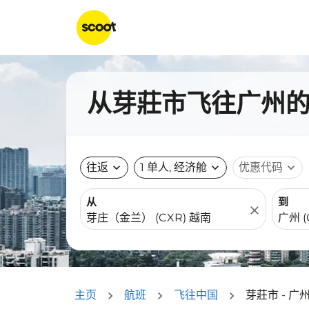
从芽莊市飞往广州的航
往返
expand_more
1 单人, 经济舱
expand_more
优惠代码
expand_more
从
到
close
主页
航班
飞往中国
芽莊市 - 广