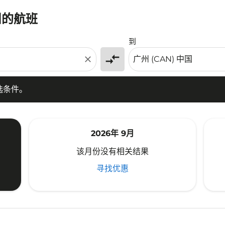
州的航班
条件。
到
compare_arrows
close
选条件。
2026年 9月
该月份没有相关结果
寻找优惠