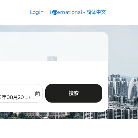
Login
International
language
keyboard_arrow_down
-
简体中文
搜索
today
aria-label
ooking-return-date-aria-label
26年08月20日(周四)