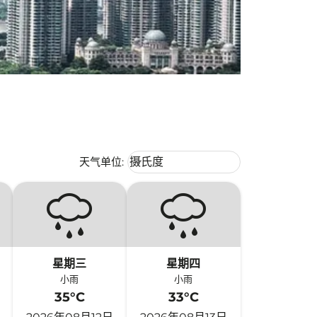
Weather unit option 摄氏度 Selecte
天气单位
:
摄氏度
keyboard_arrow_down
星期三
星期四
小雨
小雨
35°C
33°C