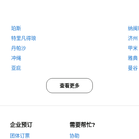
珀斯
纳闽
特里凡得琅
济州
丹帕沙
甲米
冲绳
雅典
亚庇
曼谷
查看更多
企业预订
需要帮忙?
团体订票
协助