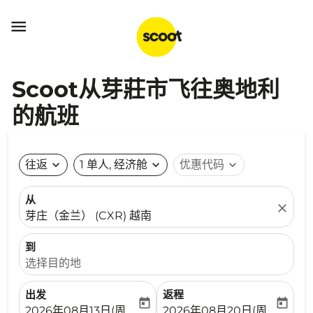

Scoot从芽莊市飞往奥地利
的航班
往返
expand_more
1 单人, 经济舱
expand_more
优惠代码
expand_more
从
close
芽庄（金兰） (CXR) 越南
到
选择目的地
出发
返程
today
today
fc-booking-departure-date-aria-label
fc-booking-return-date-ari
2026年08月13日(周四)
2026年08月20日(周四)