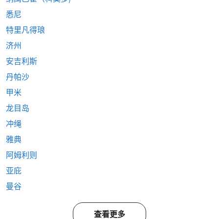
悉尼
特里凡得琅
济州
安吉利斯
丹帕沙
甲米
龙目岛
冲绳
雅典
阿姆利则
亚庇
曼谷
查看更多