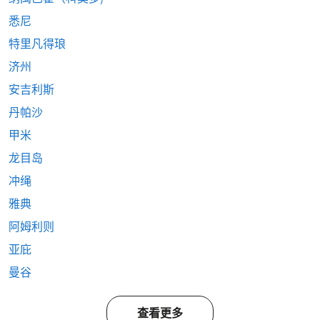
悉尼
特里凡得琅
济州
安吉利斯
丹帕沙
甲米
龙目岛
冲绳
雅典
阿姆利则
亚庇
曼谷
查看更多