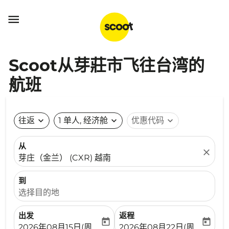

Scoot从芽莊市飞往台湾的
航班
往返
expand_more
1 单人, 经济舱
expand_more
优惠代码
expand_more
从
close
芽庄（金兰） (CXR) 越南
到
选择目的地
出发
返程
today
today
fc-booking-departure-date-aria-label
fc-booking-return-date-ari
2026年08月15日(周六)
2026年08月22日(周六)