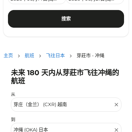
搜索
主页
航班
飞往日本
芽莊市 - 冲绳
未来 180 天内从芽莊市飞往冲绳的
没有符合您的筛选条件的机票。请调整您的筛选条件。
航班
从
close
到
close