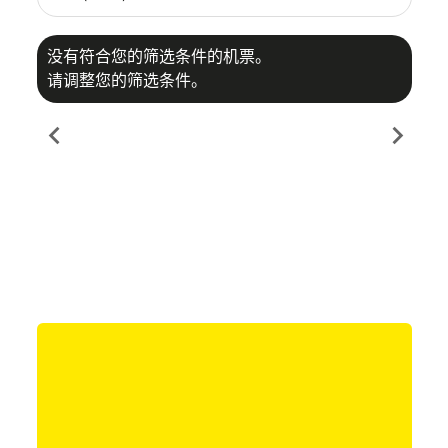
没有符合您的筛选条件的机票。
请调整您的筛选条件。
chevron_left
chevron_right