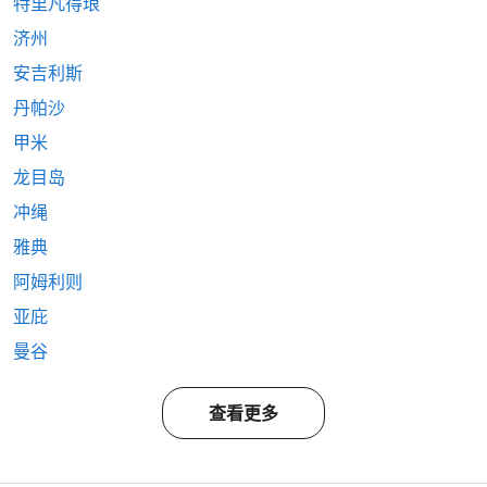
特里凡得琅
济州
安吉利斯
丹帕沙
甲米
龙目岛
冲绳
雅典
阿姆利则
亚庇
曼谷
查看更多