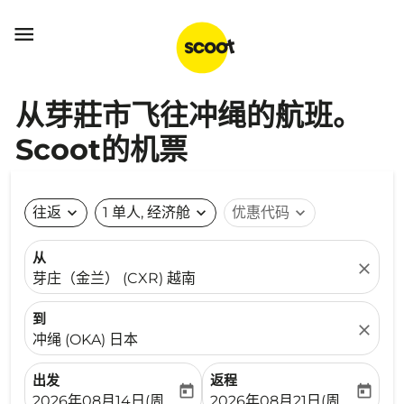

从芽莊市飞往冲绳的航班。
Scoot的机票
往返
expand_more
1 单人, 经济舱
expand_more
优惠代码
expand_more
从
close
芽庄（金兰） (CXR) 越南
到
close
冲绳 (OKA) 日本
出发
返程
today
today
fc-booking-departure-date-aria-label
fc-booking-return-date-ari
2026年08月14日(周五)
2026年08月21日(周五)