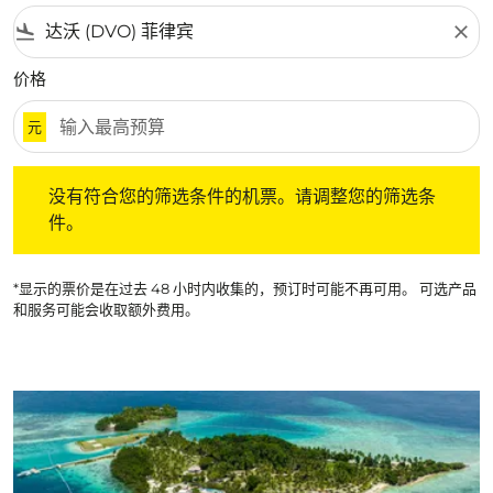
flight_land
close
价格
元
没有符合您的筛选条件的机票。请调整您的筛选条件。
没有符合您的筛选条件的机票。请调整您的筛选条
件。
*显示的票价是在过去 48 小时内收集的，预订时可能不再可用。 可选产品
和服务可能会收取额外费用。