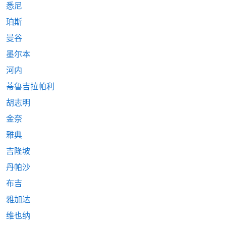
悉尼
珀斯
曼谷
墨尔本
河内
蒂魯吉拉帕利
胡志明
金奈
雅典
吉隆坡
丹帕沙
布吉
雅加达
维也纳