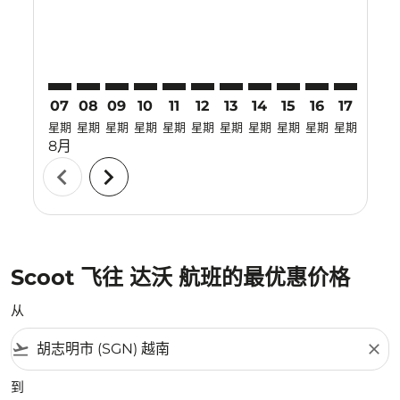
07
08
09
10
11
12
13
14
15
16
17
18
星期
星期
星期
星期
星期
星期
星期
星期
星期
星期
星期
星期
8月
chevron_left
chevron_right
Scoot 飞往 达沃 航班的最优惠价格
从
flight_takeoff
close
到