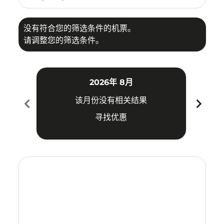
没有符合您的筛选条件的机票。
请调整您的筛选条件。
2026年 8月
chevron_left
chevron_right
该月份没有相关结果
寻找优惠
Displaying fares for 八月-2026
SGN–DVO: cmp-view-offers-disclaimer. 寻找优惠
SGN–DVO: cmp-view-offers-disclaimer. 寻找优惠
SGN–DVO: cmp-view-offers-disclaimer. 
SGN–DVO: cmp-view-offers-disclaime
SGN–DVO: cmp-view-offers-discl
SGN–DVO: cmp-view-offers-d
SGN–DVO: cmp-view-offer
SGN–DVO: cmp-view-o
SGN–DVO: cmp-vi
SGN–DVO: cmp
SGN–DVO:
SGN–
S