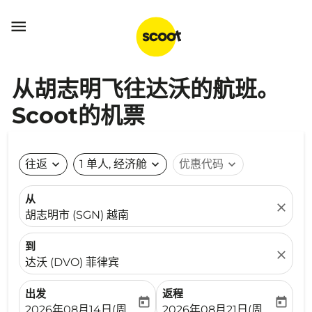

从胡志明飞往达沃的航班。
Scoot的机票
往返
expand_more
1 单人, 经济舱
expand_more
优惠代码
expand_more
从
close
胡志明市 (SGN) 越南
到
close
达沃 (DVO) 菲律宾
出发
返程
today
today
fc-booking-departure-date-aria-label
fc-booking-return-date-ari
2026年08月14日(周五)
2026年08月21日(周五)