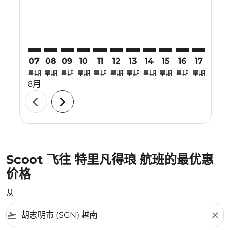
07
08
09
10
11
12
13
14
15
16
17
18
星期
星期
星期
星期
星期
星期
星期
星期
星期
星期
星期
星期
8月
chevron_left
chevron_right
Scoot 飞往 特里凡得琅 航班的最优惠
价格
从
flight_takeoff
close