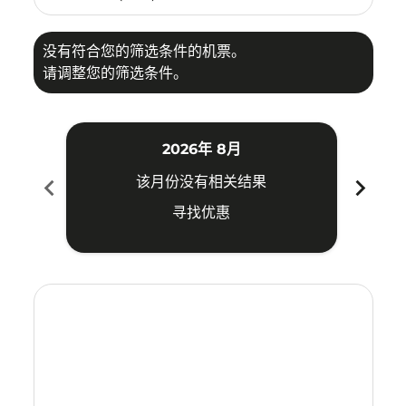
没有符合您的筛选条件的机票。
请调整您的筛选条件。
2026年 8月
chevron_left
chevron_right
该月份没有相关结果
寻找优惠
Displaying fares for 八月-2026
SGN–TRV: cmp-view-offers-disclaimer. 寻找优惠
SGN–TRV: cmp-view-offers-disclaimer. 寻找优惠
SGN–TRV: cmp-view-offers-disclaimer. 寻
SGN–TRV: cmp-view-offers-disclaime
SGN–TRV: cmp-view-offers-discla
SGN–TRV: cmp-view-offers-di
SGN–TRV: cmp-view-offer
SGN–TRV: cmp-view-of
SGN–TRV: cmp-vie
SGN–TRV: cmp
SGN–TRV:
SGN–T
S