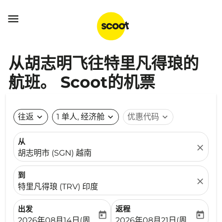

从胡志明飞往特里凡得琅的
航班。 Scoot的机票
往返
expand_more
1 单人, 经济舱
expand_more
优惠代码
expand_more
从
close
胡志明市 (SGN) 越南
到
close
特里凡得琅 (TRV) 印度
出发
返程
today
today
fc-booking-departure-date-aria-label
fc-booking-return-date-ari
2026年08月14日(周五)
2026年08月21日(周五)