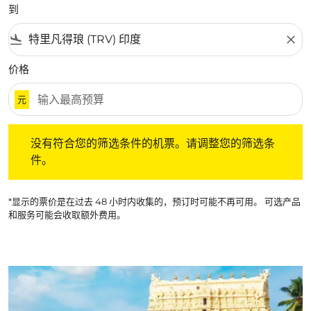
到
flight_land
close
价格
元
没有符合您的筛选条件的机票。请调整您的筛选条件。
没有符合您的筛选条件的机票。请调整您的筛选条
件。
*显示的票价是在过去 48 小时内收集的，预订时可能不再可用。 可选产品
和服务可能会收取额外费用。