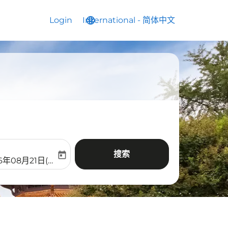
Login
International
language
keyboard_arrow_down
-
简体中文
搜索
today
aria-label
ooking-return-date-aria-label
6年08月21日(周五)