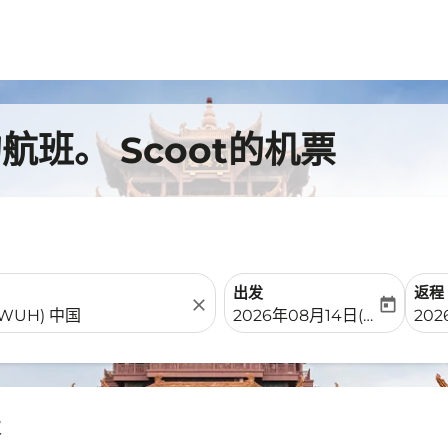
班。 Scoot的机票
出发
返程
close
today
fc-booking-departure-date-
fc-b
2026年08月14日(周五)
202
汉