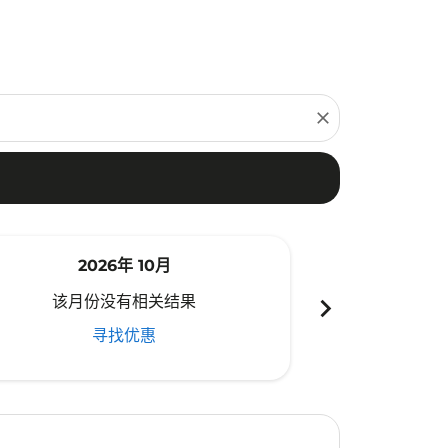
close
2026年 10月
20
chevron_right
该月份没有相关结果
该月份
寻找优惠