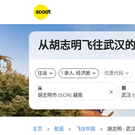
从胡志明飞往武汉的航
往返
expand_more
1 单人, 经济舱
expand_more
优惠代码
expand_more
从
到
close
主页
航班
飞往中国
胡志明 - 武