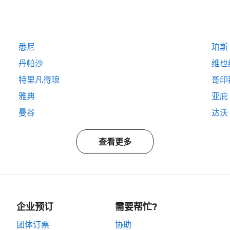
悉尼
珀斯
丹帕沙
维也
特里凡得琅
哥印
雅典
亚庇
曼谷
达沃
查看更多
企业预订
需要帮忙?
团体订票
协助