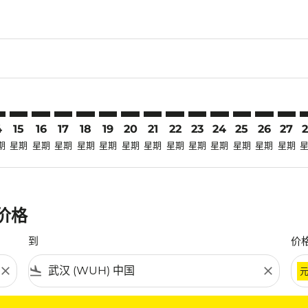
sclaimer. 寻找优惠
-disclaimer. 寻找优惠
fers-disclaimer. 寻找优惠
w-offers-disclaimer. 寻找优惠
view-offers-disclaimer. 寻找优惠
cmp-view-offers-disclaimer. 寻找优惠
UH: cmp-view-offers-disclaimer. 寻找优惠
N–WUH: cmp-view-offers-disclaimer. 寻找优惠
SGN–WUH: cmp-view-offers-disclaimer. 寻找优惠
SGN–WUH: cmp-view-offers-disclaimer. 寻找优惠
SGN–WUH: cmp-view-offers-disclaimer. 寻找优惠
SGN–WUH: cmp-view-offers-disclaimer. 寻
SGN–WUH: cmp-view-offers-disclaime
SGN–WUH: cmp-view-offers-discl
SGN–WUH: cmp-view-offers-di
SGN–WUH: cmp-view-offer
SGN–WUH: cmp-view-o
SGN–WUH: cmp-vie
SGN–WUH: cmp
SGN–WUH:
SGN–W
S
4
15
16
17
18
19
20
21
22
23
24
25
26
27
期
星期
星期
星期
星期
星期
星期
星期
星期
星期
星期
星期
星期
星期
惠价格
到
价
close
flight_land
close
条件。