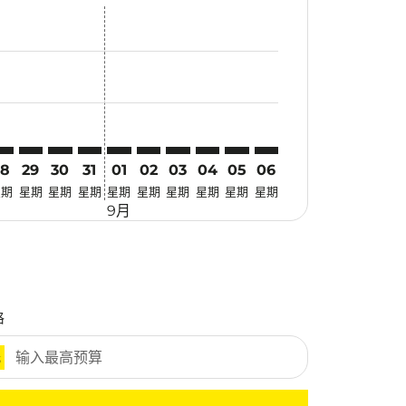
找优惠
r. 寻找优惠
aimer. 寻找优惠
sclaimer. 寻找优惠
s-disclaimer. 寻找优惠
ffers-disclaimer. 寻找优惠
w-offers-disclaimer. 寻找优惠
-view-offers-disclaimer. 寻找优惠
 cmp-view-offers-disclaimer. 寻找优惠
UH: cmp-view-offers-disclaimer. 寻找优惠
GN–WUH: cmp-view-offers-disclaimer. 寻找优惠
SGN–WUH: cmp-view-offers-disclaimer. 寻找优惠
SGN–WUH: cmp-view-offers-disclaimer. 寻找优惠
SGN–WUH: cmp-view-offers-disclaimer. 寻找优惠
SGN–WUH: cmp-view-offers-disclaimer. 
SGN–WUH: cmp-view-offers-disclaim
SGN–WUH: cmp-view-offers-discl
SGN–WUH: cmp-view-offers-d
SGN–WUH: cmp-view-offe
SGN–WUH: cmp-view-o
28
29
30
31
01
02
03
04
05
06
星期
星期
星期
星期
星期
星期
星期
星期
星期
星期
9月
格
元