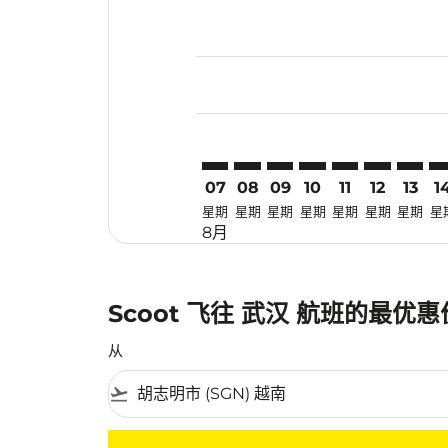
Displaying fares for 八月-2026
SGN–WUH: cmp-view-offers-di
SGN–WUH: cmp-view-offers
SGN–WUH: cmp-view-of
SGN–WUH: cmp-vie
SGN–WUH: cmp-
SGN–WUH: 
SGN–W
SG
07
08
09
10
11
12
13
1
星期
星期
星期
星期
星期
星期
星期
星
8月
Scoot 飞往 武汉 航班的最优
从
flight_takeoff
没有符合您的筛选条件的机票。请调整您的筛选