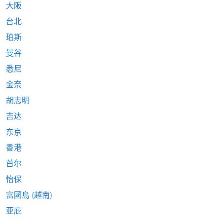
大阪
台北
珀斯
曼谷
悉尼
金奈
胡志明
吉达
东京
香港
首尔
怡保
富國島 (越南)
亚庇