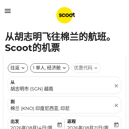

从胡志明飞往棉兰的航班。
Scoot的机票
往返
expand_more
1 单人, 经济舱
expand_more
优惠代码
expand_more
从
close
胡志明市 (SGN) 越南
到
close
棉兰 (KNO) 印度尼西亚, 印尼
出发
返程
today
today
fc-booking-departure-date-aria-label
fc-booking-return-date-ari
2026年08月14日(周五)
2026年08月21日(周五)