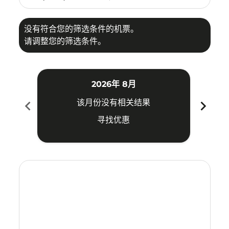
没有符合您的筛选条件的机票。
请调整您的筛选条件。
2026年 8月
chevron_left
chevron_right
该月份没有相关结果
寻找优惠
Displaying fares for 八月-2026
SGN–KNO: cmp-view-offers-disclaimer. 寻找优惠
SGN–KNO: cmp-view-offers-disclaimer. 寻找优惠
SGN–KNO: cmp-view-offers-disclaimer. 
SGN–KNO: cmp-view-offers-disclaime
SGN–KNO: cmp-view-offers-discl
SGN–KNO: cmp-view-offers-d
SGN–KNO: cmp-view-offer
SGN–KNO: cmp-view-o
SGN–KNO: cmp-vi
SGN–KNO: cmp
SGN–KNO:
SGN–
S