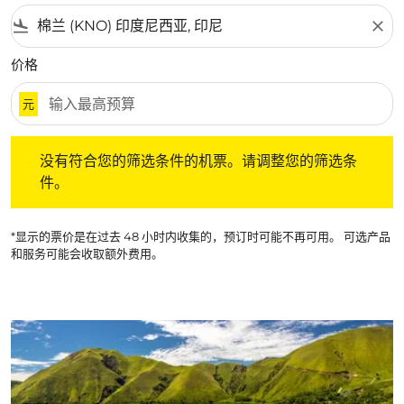
flight_land
close
价格
元
没有符合您的筛选条件的机票。请调整您的筛选条件。
没有符合您的筛选条件的机票。请调整您的筛选条
件。
*显示的票价是在过去 48 小时内收集的，预订时可能不再可用。 可选产品
和服务可能会收取额外费用。