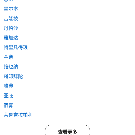
墨尔本
吉隆坡
丹帕沙
雅加达
特里凡得琅
金奈
维也纳
哥印拜陀
雅典
亚庇
宿雾
蒂魯吉拉帕利
查看更多