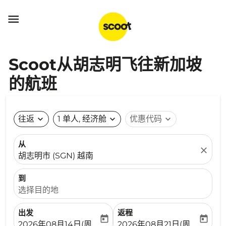

Scoot从胡志明飞往新加坡
的航班
往返
expand_more
1 单人, 经济舱
expand_more
优惠代码
expand_more
从
close
胡志明市 (SGN) 越南
到
选择目的地
出发
返程
today
today
fc-booking-departure-date-aria-label
fc-booking-return-date-ari
2026年08月14日(周五)
2026年08月21日(周五)