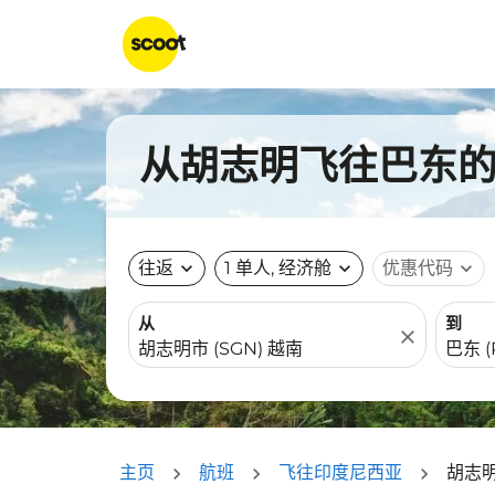
从胡志明飞往巴东的航
往返
expand_more
1 单人, 经济舱
expand_more
优惠代码
expand_more
从
到
close
主页
航班
飞往印度尼西亚
胡志明