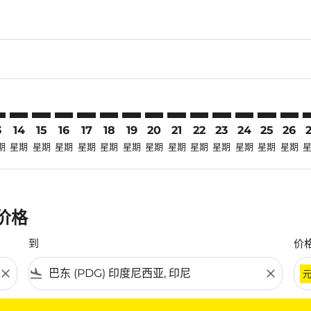
claimer. 寻找优惠
-disclaimer. 寻找优惠
fers-disclaimer. 寻找优惠
-offers-disclaimer. 寻找优惠
view-offers-disclaimer. 寻找优惠
cmp-view-offers-disclaimer. 寻找优惠
DG: cmp-view-offers-disclaimer. 寻找优惠
N–PDG: cmp-view-offers-disclaimer. 寻找优惠
SGN–PDG: cmp-view-offers-disclaimer. 寻找优惠
SGN–PDG: cmp-view-offers-disclaimer. 寻找优惠
SGN–PDG: cmp-view-offers-disclaimer. 寻找优惠
SGN–PDG: cmp-view-offers-disclaimer. 寻
SGN–PDG: cmp-view-offers-disclaimer
SGN–PDG: cmp-view-offers-discla
SGN–PDG: cmp-view-offers-di
SGN–PDG: cmp-view-offer
SGN–PDG: cmp-view-of
SGN–PDG: cmp-vie
SGN–PDG: cmp
SGN–PDG:
SGN–P
S
3
14
15
16
17
18
19
20
21
22
23
24
25
26
期
星期
星期
星期
星期
星期
星期
星期
星期
星期
星期
星期
星期
星期
惠价格
到
价
close
flight_land
close
条件。