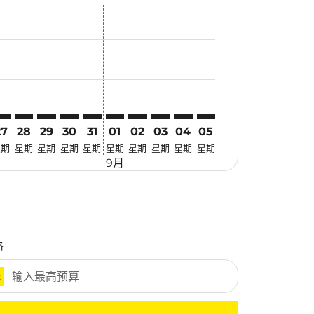
找优惠
. 寻找优惠
imer. 寻找优惠
sclaimer. 寻找优惠
s-disclaimer. 寻找优惠
fers-disclaimer. 寻找优惠
w-offers-disclaimer. 寻找优惠
-view-offers-disclaimer. 寻找优惠
 cmp-view-offers-disclaimer. 寻找优惠
DG: cmp-view-offers-disclaimer. 寻找优惠
GN–PDG: cmp-view-offers-disclaimer. 寻找优惠
SGN–PDG: cmp-view-offers-disclaimer. 寻找优惠
SGN–PDG: cmp-view-offers-disclaimer. 寻找优惠
SGN–PDG: cmp-view-offers-disclaimer. 寻找优惠
SGN–PDG: cmp-view-offers-disclaimer. 寻
SGN–PDG: cmp-view-offers-disclaime
SGN–PDG: cmp-view-offers-discl
SGN–PDG: cmp-view-offers-d
SGN–PDG: cmp-view-offer
SGN–PDG: cmp-view-o
27
28
29
30
31
01
02
03
04
05
星期
星期
星期
星期
星期
星期
星期
星期
星期
星期
9月
格
元