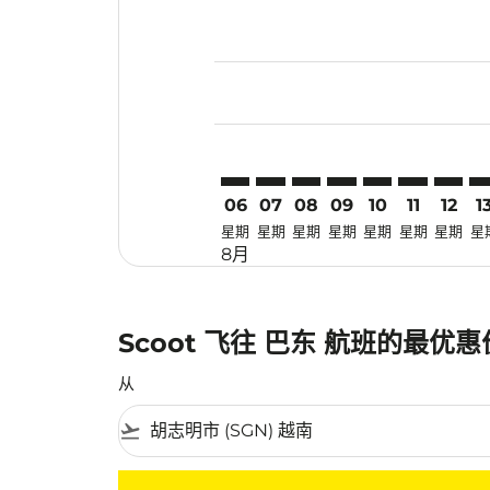
Displaying fares for 八月-2026
SGN–PDG: cmp-view-offers-dis
SGN–PDG: cmp-view-offers
SGN–PDG: cmp-view-of
SGN–PDG: cmp-view
SGN–PDG: cmp-
SGN–PDG: 
SGN–P
SG
06
07
08
09
10
11
12
1
星期
星期
星期
星期
星期
星期
星期
星
8月
Scoot 飞往 巴东 航班的最优
从
flight_takeoff
没有符合您的筛选条件的机票。请调整您的筛选