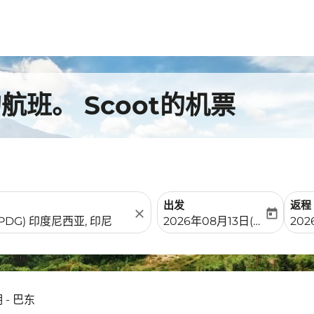
班。 Scoot的机票
出发
返程
close
today
fc-booking-departure-date-
fc-b
2026年08月13日(周四)
20
 - 巴东