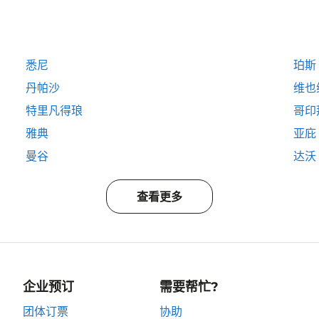
悉尼
珀斯
丹帕沙
维也
特里凡得琅
哥印
雅典
亚庇
曼谷
达沃
查看更多
企业预订
需要帮忙?
团体订票
协助