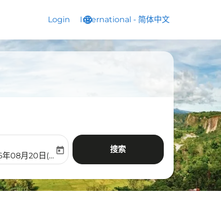
Login
International
language
keyboard_arrow_down
-
简体中文
搜索
today
aria-label
ooking-return-date-aria-label
26年08月20日(周四)