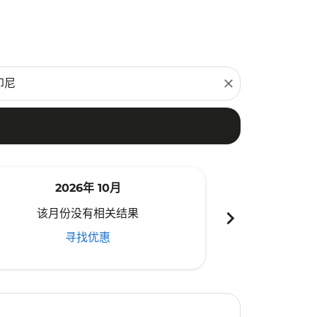
close
2026年 10月
20
chevron_right
该月份没有相关结果
该月份
寻找优惠