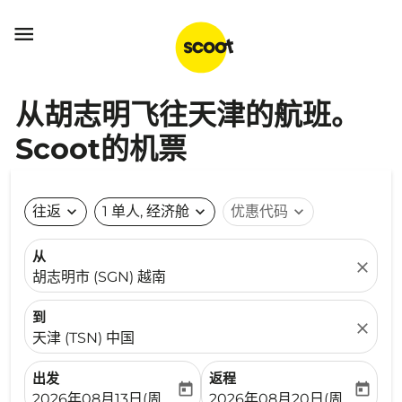

从胡志明飞往天津的航班。
Scoot的机票
往返
expand_more
1 单人, 经济舱
expand_more
优惠代码
expand_more
从
close
胡志明市 (SGN) 越南
到
close
天津 (TSN) 中国
出发
返程
today
today
fc-booking-departure-date-aria-label
fc-booking-return-date-ari
2026年08月13日(周四)
2026年08月20日(周四)