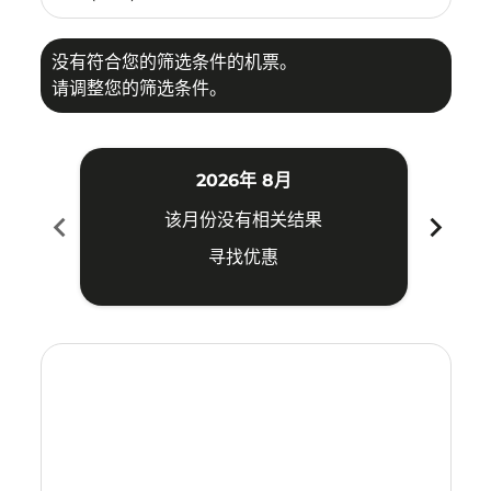
没有符合您的筛选条件的机票。
请调整您的筛选条件。
2026年 8月
chevron_left
chevron_right
该月份没有相关结果
寻找优惠
Displaying fares for 八月-2026
SGN–TSN: cmp-view-offers-disclaimer. 寻找优惠
SGN–TSN: cmp-view-offers-disclaimer. 寻找优惠
SGN–TSN: cmp-view-offers-disclaimer. 寻
SGN–TSN: cmp-view-offers-disclaime
SGN–TSN: cmp-view-offers-discla
SGN–TSN: cmp-view-offers-di
SGN–TSN: cmp-view-offer
SGN–TSN: cmp-view-o
SGN–TSN: cmp-vie
SGN–TSN: cmp
SGN–TSN:
SGN–T
S