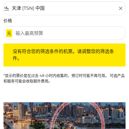
flight_land
close
价格
元
没有符合您的筛选条件的机票。请调整您的筛选条件。
没有符合您的筛选条件的机票。请调整您的筛选条
件。
*显示的票价是在过去 48 小时内收集的，预订时可能不再可用。 可选产品
和服务可能会收取额外费用。