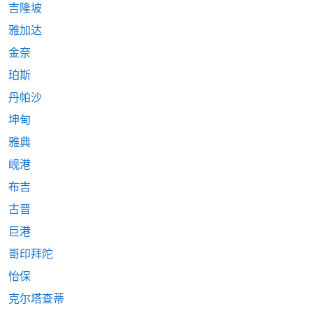
吉隆坡
雅加达
金奈
珀斯
丹帕沙
坤甸
雅典
岘港
布吉
古晋
巨港
哥印拜陀
怡保
克尔塔查蒂