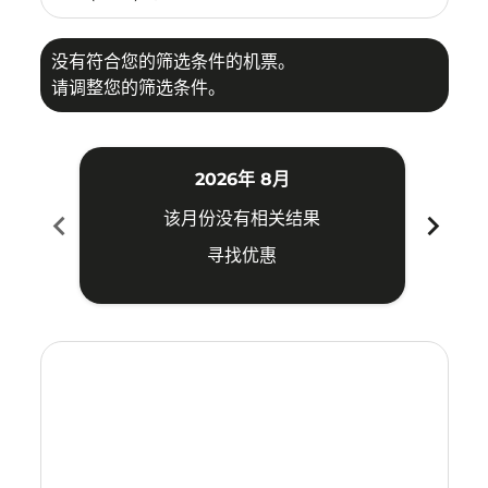
没有符合您的筛选条件的机票。
请调整您的筛选条件。
2026年 8月
chevron_left
chevron_right
该月份没有相关结果
寻找优惠
Displaying fares for 八月-2026
SGN–KCH: cmp-view-offers-disclaimer. 寻找优惠
SGN–KCH: cmp-view-offers-disclaimer. 寻找优惠
SGN–KCH: cmp-view-offers-disclaimer. 寻
SGN–KCH: cmp-view-offers-disclaime
SGN–KCH: cmp-view-offers-discl
SGN–KCH: cmp-view-offers-di
SGN–KCH: cmp-view-offer
SGN–KCH: cmp-view-o
SGN–KCH: cmp-vie
SGN–KCH: cmp
SGN–KCH:
SGN–K
S