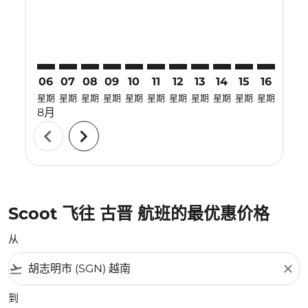
06
07
08
09
10
11
12
13
14
15
16
17
星期
星期
星期
星期
星期
星期
星期
星期
星期
星期
星期
星期
8月
chevron_left
chevron_right
Scoot 飞往 古晋 航班的最优惠价格
从
flight_takeoff
close
到