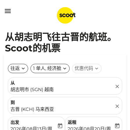

从胡志明飞往古晋的航班。
Scoot的机票
往返
expand_more
1 单人, 经济舱
expand_more
优惠代码
expand_more
从
close
胡志明市 (SGN) 越南
到
close
古晋 (KCH) 马来西亚
出发
返程
today
today
fc-booking-departure-date-aria-label
fc-booking-return-date-ari
2026年08月13日(周四)
2026年08月20日(周四)