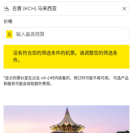
flight_land
close
价格
元
没有符合您的筛选条件的机票。请调整您的筛选条件。
没有符合您的筛选条件的机票。请调整您的筛选条
件。
*显示的票价是在过去 48 小时内收集的，预订时可能不再可用。 可选产品
和服务可能会收取额外费用。