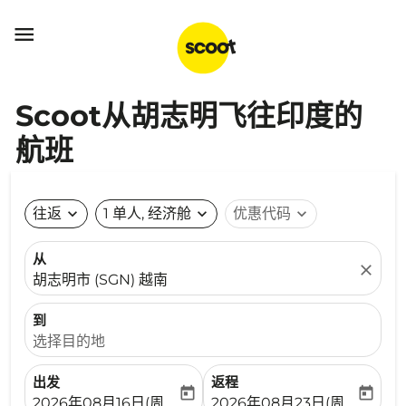

Scoot从胡志明飞往印度的
航班
往返
expand_more
1 单人, 经济舱
expand_more
优惠代码
expand_more
从
close
胡志明市 (SGN) 越南
到
选择目的地
出发
返程
today
today
fc-booking-departure-date-aria-label
fc-booking-return-date-ari
2026年08月16日(周日)
2026年08月23日(周日)