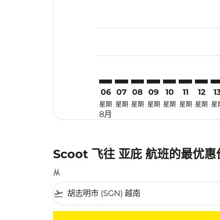
Displaying fares for 八月-2026
SGN–BKI: cmp-view-offers-disc
SGN–BKI: cmp-view-offers-
SGN–BKI: cmp-view-off
SGN–BKI: cmp-view
SGN–BKI: cmp-
SGN–BKI: 
SGN–BK
SG
06
07
08
09
10
11
12
1
星期
星期
星期
星期
星期
星期
星期
星
8月
Scoot 飞往 亚庇 航班的最优
从
flight_takeoff
没有符合您的筛选条件的机票。请调整您的筛选