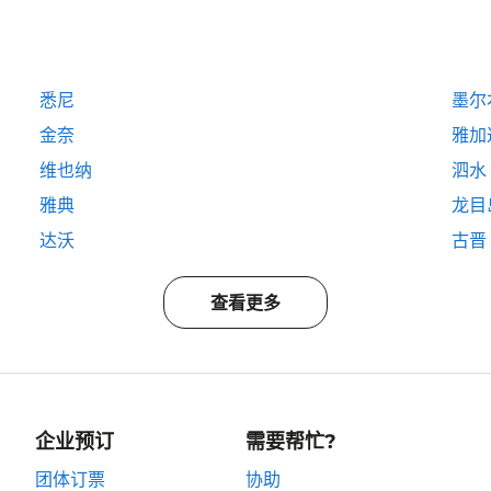
悉尼
墨尔
金奈
雅加
维也纳
泗水
雅典
龙目
达沃
古晋
查看更多
企业预订
需要帮忙?
团体订票
协助