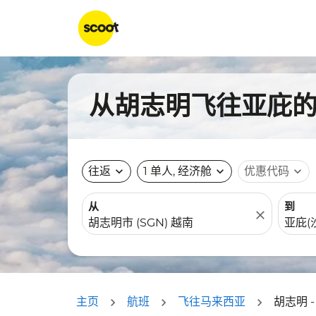
从胡志明飞往亚庇的航
往返
expand_more
1 单人, 经济舱
expand_more
优惠代码
expand_more
从
到
close
主页
航班
飞往马来西亚
胡志明 -