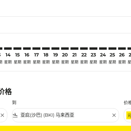
laimer. 寻找优惠
disclaimer. 寻找优惠
ers-disclaimer. 寻找优惠
-offers-disclaimer. 寻找优惠
view-offers-disclaimer. 寻找优惠
cmp-view-offers-disclaimer. 寻找优惠
I: cmp-view-offers-disclaimer. 寻找优惠
N–BKI: cmp-view-offers-disclaimer. 寻找优惠
SGN–BKI: cmp-view-offers-disclaimer. 寻找优惠
SGN–BKI: cmp-view-offers-disclaimer. 寻找优惠
SGN–BKI: cmp-view-offers-disclaimer. 寻找优惠
SGN–BKI: cmp-view-offers-disclaimer. 寻找
SGN–BKI: cmp-view-offers-disclaimer
SGN–BKI: cmp-view-offers-disclai
SGN–BKI: cmp-view-offers-dis
SGN–BKI: cmp-view-offers
SGN–BKI: cmp-view-of
SGN–BKI: cmp-vie
SGN–BKI: cmp
SGN–BKI: 
SGN–B
S
3
14
15
16
17
18
19
20
21
22
23
24
25
26
期
星期
星期
星期
星期
星期
星期
星期
星期
星期
星期
星期
星期
星期
惠价格
到
价
close
flight_land
close
条件。