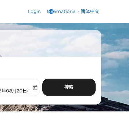
Login
International
language
keyboard_arrow_down
-
简体中文
搜索
today
aria-label
ooking-return-date-aria-label
26年08月20日(周四)