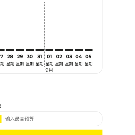
优惠
. 寻找优惠
mer. 寻找优惠
claimer. 寻找优惠
-disclaimer. 寻找优惠
fers-disclaimer. 寻找优惠
w-offers-disclaimer. 寻找优惠
-view-offers-disclaimer. 寻找优惠
cmp-view-offers-disclaimer. 寻找优惠
KI: cmp-view-offers-disclaimer. 寻找优惠
GN–BKI: cmp-view-offers-disclaimer. 寻找优惠
SGN–BKI: cmp-view-offers-disclaimer. 寻找优惠
SGN–BKI: cmp-view-offers-disclaimer. 寻找优惠
SGN–BKI: cmp-view-offers-disclaimer. 寻找优惠
SGN–BKI: cmp-view-offers-disclaimer. 寻
SGN–BKI: cmp-view-offers-disclaimer
SGN–BKI: cmp-view-offers-discla
SGN–BKI: cmp-view-offers-di
SGN–BKI: cmp-view-offer
SGN–BKI: cmp-view-o
27
28
29
30
31
01
02
03
04
05
星期
星期
星期
星期
星期
星期
星期
星期
星期
星期
9月
格
元