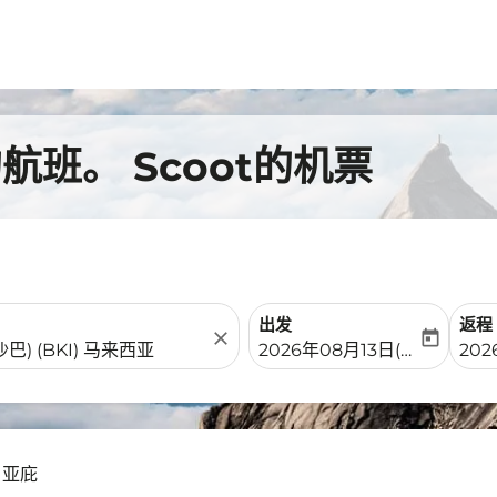
班。 Scoot的机票
出发
返程
close
today
fc-booking-departure-date-
fc-b
2026年08月13日(周四)
20
 亚庇