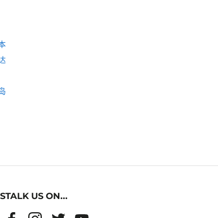
本
达
岛
STALK US ON...