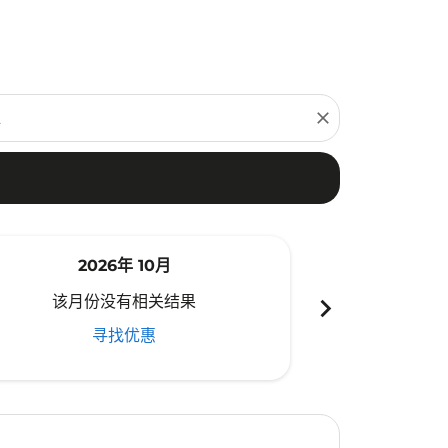
close
2026年 10月
20
chevron_right
该月份没有相关结果
该月份
寻找优惠