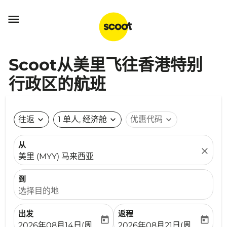

Scoot从美里飞往香港特别
行政区的航班
往返
expand_more
1 单人, 经济舱
expand_more
优惠代码
expand_more
从
close
美里 (MYY) 马来西亚
到
选择目的地
出发
返程
today
today
fc-booking-departure-date-aria-label
fc-booking-return-date-ari
2026年08月14日(周五)
2026年08月21日(周五)