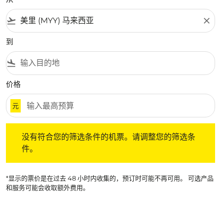
flight_takeoff
close
到
flight_land
价格
元
没有符合您的筛选条件的机票。请调整您的筛选条件。
没有符合您的筛选条件的机票。请调整您的筛选条
件。
*显示的票价是在过去 48 小时内收集的，预订时可能不再可用。 可选产品
和服务可能会收取额外费用。