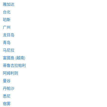
雅加达
台北
珀斯
广州
龙目岛
青岛
马尼拉
富國島 (越南)
蒂魯吉拉帕利
阿姆利则
曼谷
丹帕沙
悉尼
宿雾