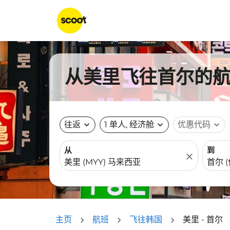
从美里飞往首尔的航班
往返
expand_more
1 单人, 经济舱
expand_more
优惠代码
expand_more
从
到
close
主页
航班
飞往韩国
美里 - 首尔