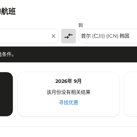
的航班
条件。
到
compare_arrows
close
选条件。
2026年 9月
该月份没有相关结果
寻找优惠