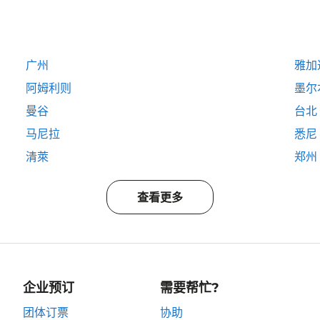
广州
雅加
阿姆利则
墨尔
曼谷
台北
马尼拉
悉尼
清萊
郑州
查看更多
企业预订
需要帮忙?
团体订票
协助