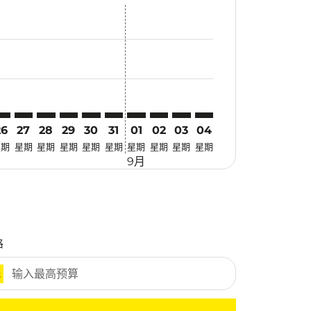
优惠
. 寻找优惠
imer. 寻找优惠
claimer. 寻找优惠
-disclaimer. 寻找优惠
fers-disclaimer. 寻找优惠
w-offers-disclaimer. 寻找优惠
-view-offers-disclaimer. 寻找优惠
cmp-view-offers-disclaimer. 寻找优惠
CN: cmp-view-offers-disclaimer. 寻找优惠
YY–ICN: cmp-view-offers-disclaimer. 寻找优惠
MYY–ICN: cmp-view-offers-disclaimer. 寻找优惠
MYY–ICN: cmp-view-offers-disclaimer. 寻找优惠
MYY–ICN: cmp-view-offers-disclaimer. 寻找优惠
MYY–ICN: cmp-view-offers-disclaimer. 寻
MYY–ICN: cmp-view-offers-disclaime
MYY–ICN: cmp-view-offers-discla
MYY–ICN: cmp-view-offers-di
MYY–ICN: cmp-view-offer
MYY–ICN: cmp-view-o
26
27
28
29
30
31
01
02
03
04
星期
星期
星期
星期
星期
星期
星期
星期
星期
星期
9月
格
元