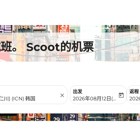
。 Scoot的机票
出发
返程
close
today
fc-booking-departure-date-
fc-b
2026年08月12日(周三)
202