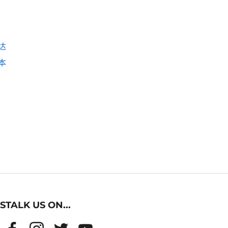
达
本
STALK US ON...