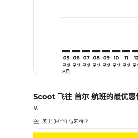
Displaying fares for 八月-2026
MYY–ICN: cmp-view-offers-dis
MYY–ICN: cmp-view-offers-
MYY–ICN: cmp-view-off
MYY–ICN: cmp-view
MYY–ICN: cmp-
MYY–ICN: 
MYY–IC
MY
05
06
07
08
09
10
11
1
星期
星期
星期
星期
星期
星期
星期
星
8月
Scoot 飞往 首尔 航班的最优
从
flight_takeoff
没有符合您的筛选条件的机票。请调整您的筛选