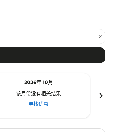
close
2026年 10月
20
chevron_right
该月份没有相关结果
该月份
寻找优惠