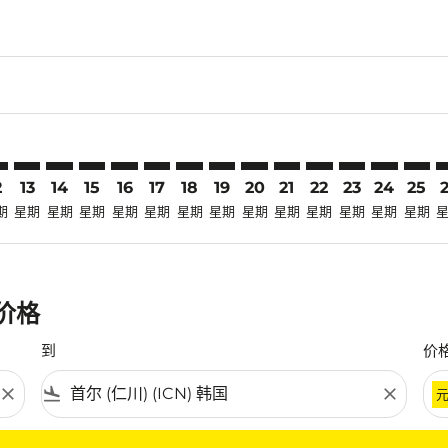
claimer. 寻找优惠
disclaimer. 寻找优惠
ers-disclaimer. 寻找优惠
-offers-disclaimer. 寻找优惠
view-offers-disclaimer. 寻找优惠
cmp-view-offers-disclaimer. 寻找优惠
N: cmp-view-offers-disclaimer. 寻找优惠
Y–ICN: cmp-view-offers-disclaimer. 寻找优惠
MYY–ICN: cmp-view-offers-disclaimer. 寻找优惠
MYY–ICN: cmp-view-offers-disclaimer. 寻找优惠
MYY–ICN: cmp-view-offers-disclaimer. 寻找优惠
MYY–ICN: cmp-view-offers-disclaimer. 寻找
MYY–ICN: cmp-view-offers-disclaimer
MYY–ICN: cmp-view-offers-discla
MYY–ICN: cmp-view-offers-dis
MYY–ICN: cmp-view-offers
MYY–ICN: cmp-view-of
MYY–ICN: cmp-vie
MYY–ICN: cmp
MYY–ICN: 
MYY–I
M
2
13
14
15
16
17
18
19
20
21
22
23
24
25
期
星期
星期
星期
星期
星期
星期
星期
星期
星期
星期
星期
星期
星期
惠价格
到
价
close
flight_land
close
条件。