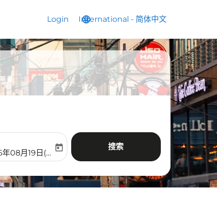
Login
International
language
keyboard_arrow_down
-
简体中文
搜索
today
aria-label
ooking-return-date-aria-label
6年08月19日(周三)