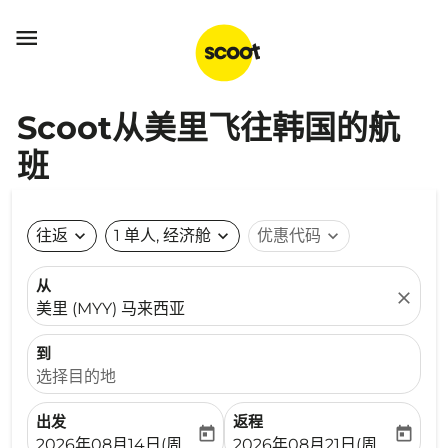

Scoot从美里飞往韩国的航
班
往返
expand_more
1 单人, 经济舱
expand_more
优惠代码
expand_more
从
close
美里 (MYY) 马来西亚
到
选择目的地
出发
返程
today
today
fc-booking-departure-date-aria-label
fc-booking-return-date-ari
2026年08月14日(周五)
2026年08月21日(周五)