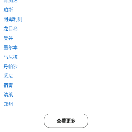
雅加达
珀斯
阿姆利则
龙目岛
曼谷
墨尔本
马尼拉
丹帕沙
悉尼
宿雾
清萊
郑州
查看更多