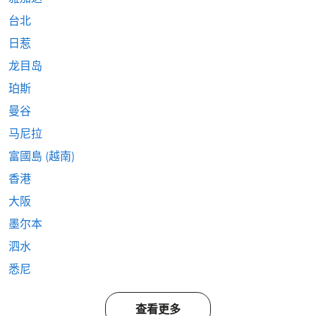
台北
日惹
龙目岛
珀斯
曼谷
马尼拉
富國島 (越南)
香港
大阪
墨尔本
泗水
悉尼
查看更多