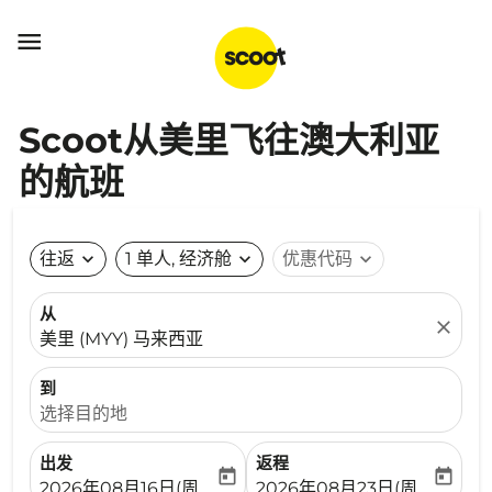

Scoot从美里飞往澳大利亚
的航班
往返
expand_more
1 单人, 经济舱
expand_more
优惠代码
expand_more
从
close
美里 (MYY) 马来西亚
到
选择目的地
出发
返程
today
today
fc-booking-departure-date-aria-label
fc-booking-return-date-ari
2026年08月16日(周日)
2026年08月23日(周日)