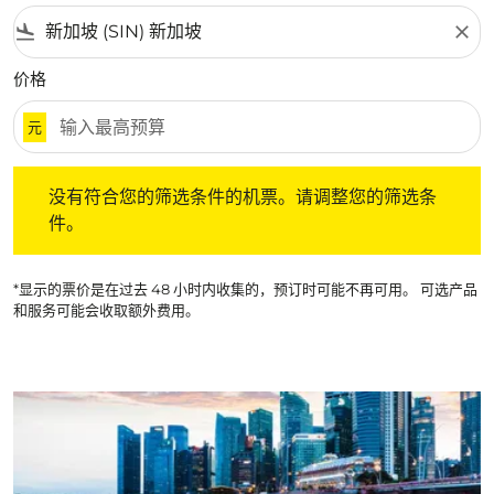
flight_land
close
价格
元
没有符合您的筛选条件的机票。请调整您的筛选条件。
没有符合您的筛选条件的机票。请调整您的筛选条
件。
*显示的票价是在过去 48 小时内收集的，预订时可能不再可用。 可选产品
和服务可能会收取额外费用。