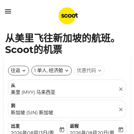

从美里飞往新加坡的航班。
Scoot的机票
往返
expand_more
1 单人, 经济舱
expand_more
优惠代码
expand_more
从
close
美里 (MYY) 马来西亚
到
close
新加坡 (SIN) 新加坡
出发
返程
today
today
fc-booking-departure-date-aria-label
fc-booking-return-date-ari
2026年08月13日(周四)
2026年08月20日(周四)