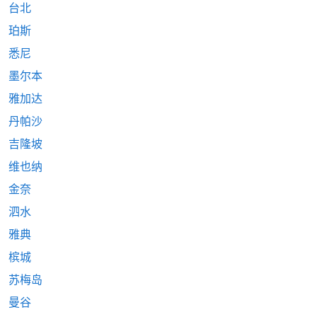
台北
珀斯
悉尼
墨尔本
雅加达
丹帕沙
吉隆坡
维也纳
金奈
泗水
雅典
槟城
苏梅岛
曼谷