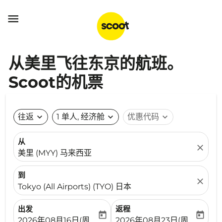

从美里飞往东京的航班。
Scoot的机票
往返
expand_more
1 单人, 经济舱
expand_more
优惠代码
expand_more
从
close
美里 (MYY) 马来西亚
到
close
Tokyo (All Airports) (TYO) 日本
出发
返程
today
today
fc-booking-departure-date-aria-label
fc-booking-return-date-ari
2026年08月16日(周日)
2026年08月23日(周日)