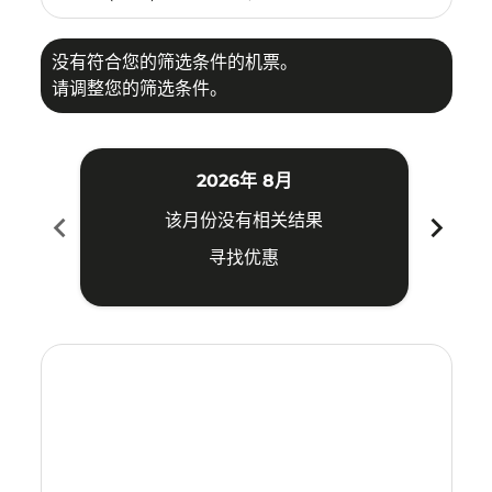
没有符合您的筛选条件的机票。
请调整您的筛选条件。
2026年 8月
chevron_left
chevron_right
该月份没有相关结果
寻找优惠
Displaying fares for 八月-2026
MYY–SRG: cmp-view-offers-disclaimer. 寻找优惠
MYY–SRG: cmp-view-offers-disclaimer. 寻找优惠
MYY–SRG: cmp-view-offers-disclaimer. 寻
MYY–SRG: cmp-view-offers-disclaime
MYY–SRG: cmp-view-offers-discl
MYY–SRG: cmp-view-offers-di
MYY–SRG: cmp-view-offer
MYY–SRG: cmp-view-o
MYY–SRG: cmp-vie
MYY–SRG: cmp
MYY–SRG:
MYY–S
M