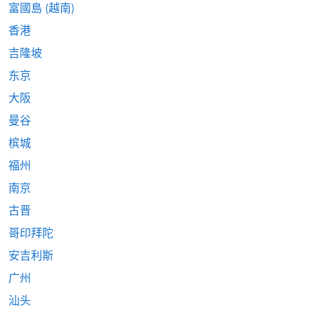
富國島 (越南)
香港
吉隆坡
东京
大阪
曼谷
槟城
福州
南京
古晋
哥印拜陀
安吉利斯
广州
汕头