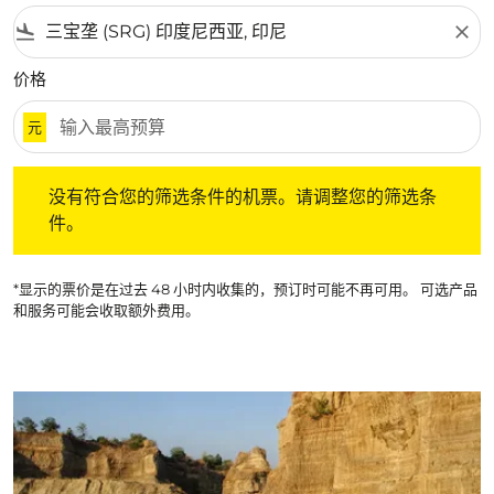
flight_land
close
价格
元
没有符合您的筛选条件的机票。请调整您的筛选条件。
没有符合您的筛选条件的机票。请调整您的筛选条
件。
*显示的票价是在过去 48 小时内收集的，预订时可能不再可用。 可选产品
和服务可能会收取额外费用。