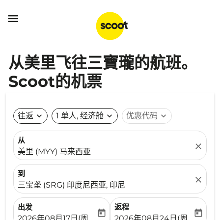

从美里飞往三寶瓏的航班。
Scoot的机票
往返
expand_more
1 单人, 经济舱
expand_more
优惠代码
expand_more
从
close
美里 (MYY) 马来西亚
到
close
三宝垄 (SRG) 印度尼西亚, 印尼
出发
返程
today
today
fc-booking-departure-date-aria-label
fc-booking-return-date-ari
2026年08月17日(周一)
2026年08月24日(周一)