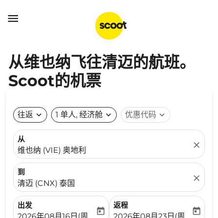

从维也纳飞往清迈的航班。
Scoot的机票
往返
expand_more
1 单人, 经济舱
expand_more
优惠代码
expand_more
从
close
维也纳 (VIE) 奥地利
到
close
清迈 (CNX) 泰国
出发
返程
today
today
fc-booking-departure-date-aria-label
fc-booking-return-date-ari
2026年08月16日(周日)
2026年08月23日(周日)