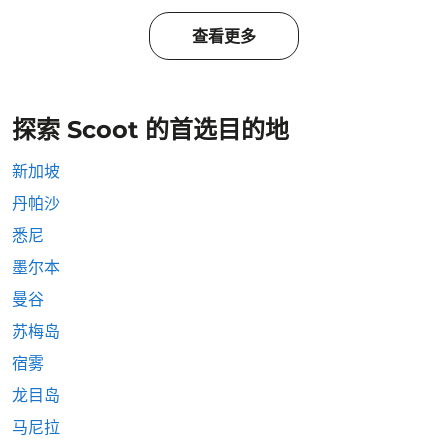
查看更多
探索 Scoot 的首选目的地
新加坡
丹帕沙
悉尼
墨尔本
曼谷
苏梅岛
宿雾
龙目岛
马尼拉