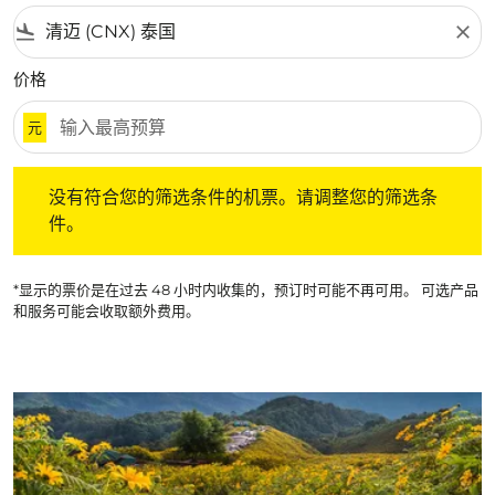
flight_land
close
价格
元
没有符合您的筛选条件的机票。请调整您的筛选条件。
没有符合您的筛选条件的机票。请调整您的筛选条
件。
*显示的票价是在过去 48 小时内收集的，预订时可能不再可用。 可选产品
和服务可能会收取额外费用。