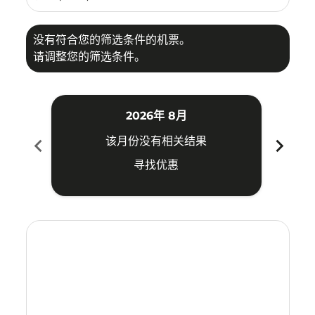
没有符合您的筛选条件的机票。
请调整您的筛选条件。
2026年 8月
chevron_left
chevron_right
该月份没有相关结果
寻找优惠
Displaying fares for 八月-2026
VIE–CNX: cmp-view-offers-disclaimer. 寻找优惠
VIE–CNX: cmp-view-offers-disclaimer. 寻找优惠
VIE–CNX: cmp-view-offers-disclaimer. 寻找
VIE–CNX: cmp-view-offers-disclaimer
VIE–CNX: cmp-view-offers-discla
VIE–CNX: cmp-view-offers-di
VIE–CNX: cmp-view-offers
VIE–CNX: cmp-view-of
VIE–CNX: cmp-vie
VIE–CNX: cmp
VIE–CNX:
VIE–C
V