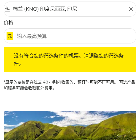
flight_land
close
价格
元
没有符合您的筛选条件的机票。请调整您的筛选条件。
没有符合您的筛选条件的机票。请调整您的筛选条
件。
*显示的票价是在过去 48 小时内收集的，预订时可能不再可用。 可选产品
和服务可能会收取额外费用。