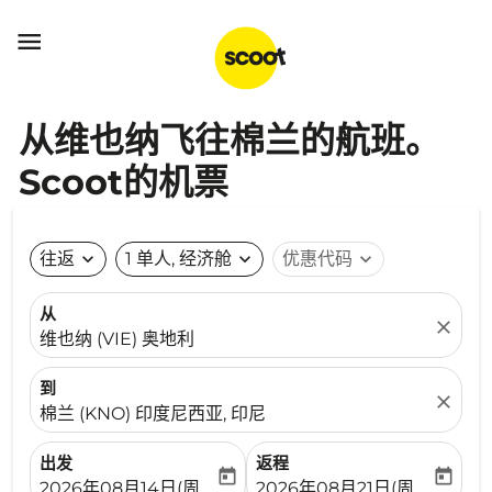

从维也纳飞往棉兰的航班。
Scoot的机票
往返
expand_more
1 单人, 经济舱
expand_more
优惠代码
expand_more
从
close
维也纳 (VIE) 奥地利
到
close
棉兰 (KNO) 印度尼西亚, 印尼
出发
返程
today
today
fc-booking-departure-date-aria-label
fc-booking-return-date-ari
2026年08月14日(周五)
2026年08月21日(周五)