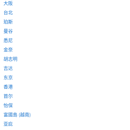
大阪
台北
珀斯
曼谷
悉尼
金奈
胡志明
吉达
东京
香港
首尔
怡保
富國島 (越南)
亚庇