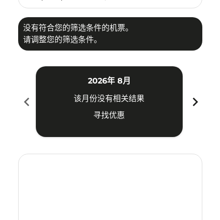
没有符合您的筛选条件的机票。
请调整您的筛选条件。
2026年 8月
chevron_left
chevron_right
该月份没有相关结果
寻找优惠
Displaying fares for 八月-2026
VIE–KNO: cmp-view-offers-disclaimer. 寻找优惠
VIE–KNO: cmp-view-offers-disclaimer. 寻找优惠
VIE–KNO: cmp-view-offers-disclaimer. 寻
VIE–KNO: cmp-view-offers-disclaimer
VIE–KNO: cmp-view-offers-discla
VIE–KNO: cmp-view-offers-di
VIE–KNO: cmp-view-offer
VIE–KNO: cmp-view-of
VIE–KNO: cmp-vie
VIE–KNO: cmp
VIE–KNO:
VIE–K
V