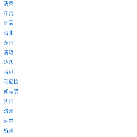
清萊
布吉
宿雾
台北
东京
清迈
达沃
香港
马尼拉
胡志明
沈阳
济州
河内
杭州