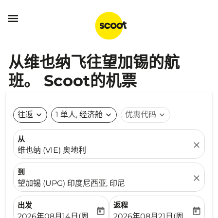

从维也纳飞往望加锡的航
班。 Scoot的机票
往返
expand_more
1 单人, 经济舱
expand_more
优惠代码
expand_more
从
close
维也纳 (VIE) 奥地利
到
close
望加锡 (UPG) 印度尼西亚, 印尼
出发
返程
today
today
fc-booking-departure-date-aria-label
fc-booking-return-date-ari
2026年08月14日(周五)
2026年08月21日(周五)