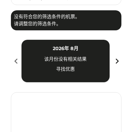
没有符合您的筛选条件的机票。
请调整您的筛选条件。
2026年 8月
chevron_left
chevron_right
该月份没有相关结果
寻找优惠
Displaying fares for 八月-2026
VIE–UPG: cmp-view-offers-disclaimer. 寻找优惠
VIE–UPG: cmp-view-offers-disclaimer. 寻找优惠
VIE–UPG: cmp-view-offers-disclaimer. 寻找
VIE–UPG: cmp-view-offers-disclaimer
VIE–UPG: cmp-view-offers-discla
VIE–UPG: cmp-view-offers-di
VIE–UPG: cmp-view-offer
VIE–UPG: cmp-view-of
VIE–UPG: cmp-vie
VIE–UPG: cmp
VIE–UPG:
VIE–U
V