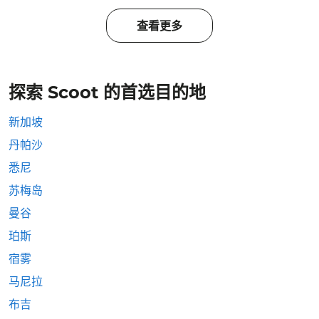
查看更多
探索 Scoot 的首选目的地
新加坡
丹帕沙
悉尼
苏梅岛
曼谷
珀斯
宿雾
马尼拉
布吉