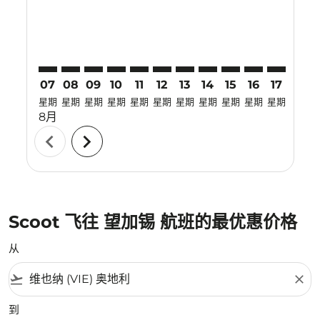
07
08
09
10
11
12
13
14
15
16
17
18
星期
星期
星期
星期
星期
星期
星期
星期
星期
星期
星期
星期
8月
chevron_left
chevron_right
Scoot 飞往 望加锡 航班的最优惠价格
从
flight_takeoff
close
到