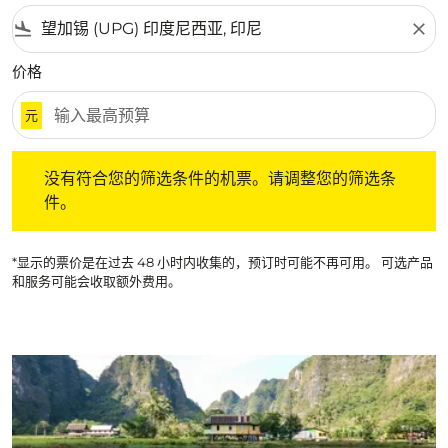
flight_land
close
价格
元
没有符合您的筛选条件的机票。请调整您的筛选条件。
没有符合您的筛选条件的机票。请调整您的筛选条
件。
*显示的票价是在过去 48 小时内收集的，预订时可能不再可用。 可选产品
和服务可能会收取额外费用。