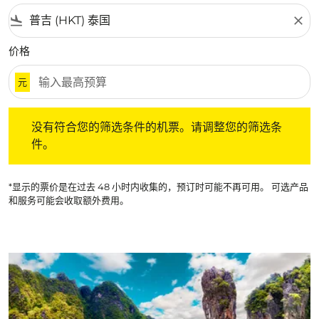
flight_land
close
价格
元
没有符合您的筛选条件的机票。请调整您的筛选条件。
没有符合您的筛选条件的机票。请调整您的筛选条
件。
*显示的票价是在过去 48 小时内收集的，预订时可能不再可用。 可选产品
和服务可能会收取额外费用。