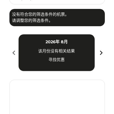
没有符合您的筛选条件的机票。
请调整您的筛选条件。
2026年 8月
chevron_left
chevron_right
该月份没有相关结果
寻找优惠
Displaying fares for 八月-2026
VIE–HKT: cmp-view-offers-disclaimer. 寻找优惠
VIE–HKT: cmp-view-offers-disclaimer. 寻找优惠
VIE–HKT: cmp-view-offers-disclaimer. 寻找
VIE–HKT: cmp-view-offers-disclaimer
VIE–HKT: cmp-view-offers-discla
VIE–HKT: cmp-view-offers-di
VIE–HKT: cmp-view-offers
VIE–HKT: cmp-view-of
VIE–HKT: cmp-vie
VIE–HKT: cmp
VIE–HKT:
VIE–H
V