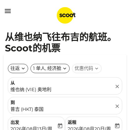

从维也纳飞往布吉的航班。
Scoot的机票
往返
expand_more
1 单人, 经济舱
expand_more
优惠代码
expand_more
从
close
维也纳 (VIE) 奥地利
到
close
普吉 (HKT) 泰国
出发
返程
today
today
fc-booking-departure-date-aria-label
fc-booking-return-date-ari
2026年08月13日(周四)
2026年08月20日(周四)