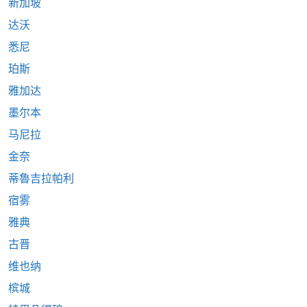
新加坡
达沃
悉尼
珀斯
雅加达
墨尔本
马尼拉
金奈
蒂魯吉拉帕利
宿雾
雅典
古晋
维也纳
槟城