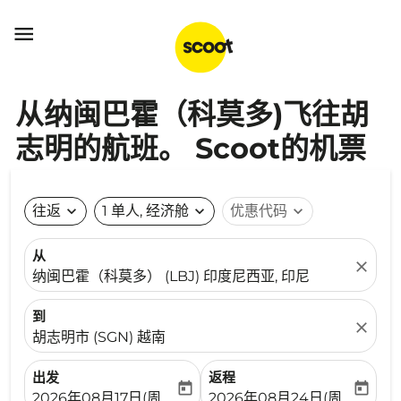

从纳闽巴霍（科莫多)飞往胡
志明的航班。 Scoot的机票
往返
expand_more
1 单人, 经济舱
expand_more
优惠代码
expand_more
从
close
纳闽巴霍（科莫多） (LBJ) 印度尼西亚, 印尼
到
close
胡志明市 (SGN) 越南
出发
返程
today
today
fc-booking-departure-date-aria-label
fc-booking-return-date-ari
2026年08月17日(周一)
2026年08月24日(周一)