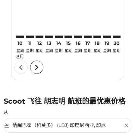
LBJ–SGN: cmp-view-offers-disclaimer. 寻找优惠
LBJ–SGN: cmp-view-offers-disclaimer. 寻找优惠
LBJ–SGN: cmp-view-offers-disclaimer. 寻找
LBJ–SGN: cmp-view-offers-disclaimer
LBJ–SGN: cmp-view-offers-discla
LBJ–SGN: cmp-view-offers-di
LBJ–SGN: cmp-view-offers
LBJ–SGN: cmp-view-of
LBJ–SGN: cmp-vie
LBJ–SGN: cmp
LBJ–SGN:
LBJ–S
L
10
11
12
13
14
15
16
17
18
19
20
21
星期
星期
星期
星期
星期
星期
星期
星期
星期
星期
星期
星期
8月
chevron_left
chevron_right
Scoot 飞往 胡志明 航班的最优惠价格
从
flight_takeoff
close