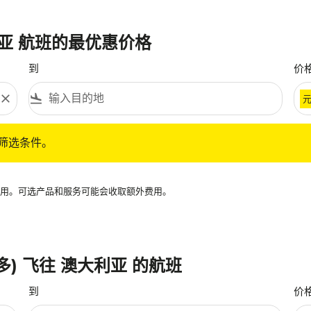
利亚 航班的最优惠价格
到
价
close
flight_land
条件。
筛选条件。
再可用。可选产品和服务可能会收取额外费用。
多) 飞往 澳大利亚 的航班
到
价