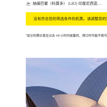
flight_takeoff
没有符合您的筛选条件的机票。请调整您的筛选
没有符合您的筛选条件的机票。请调整您的
*显示的票价是在过去 48 小时内收集的，预订时可能不再