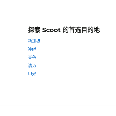
探索 Scoot 的首选目的地
新加坡
冲绳
曼谷
清迈
甲米