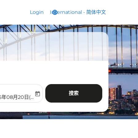
Login
International
language
keyboard_arrow_down
-
简体中文
搜索
today
aria-label
ooking-return-date-aria-label
26年08月20日(周四)