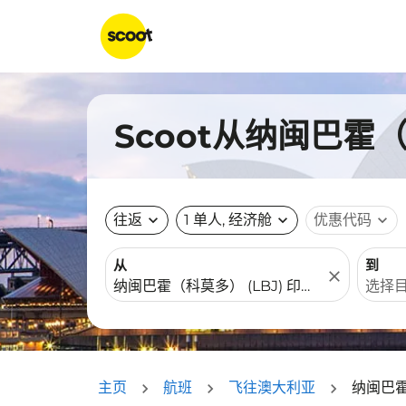
Scoot从纳闽巴霍
往返
expand_more
1 单人, 经济舱
expand_more
优惠代码
expand_more
从
到
close
主页
航班
飞往澳大利亚
纳闽巴霍