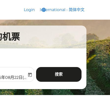
Login
International
language
keyboard_arrow_down
-
简体中文
的机票
搜索
today
aria-label
ooking-return-date-aria-label
6年08月22日(周六)