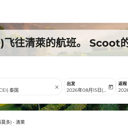
飞往清萊的航班。 Scoot
出发
返程
close
today
fc-booking-departure-date-
fc-b
2026年08月15日(周六)
202
多) - 清萊