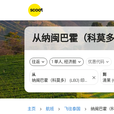
从纳闽巴霍（科莫多)
往返
expand_more
1 单人, 经济舱
expand_more
优惠代码
expand_more
从
到
close
主页
航班
飞往泰国
纳闽巴霍（科莫