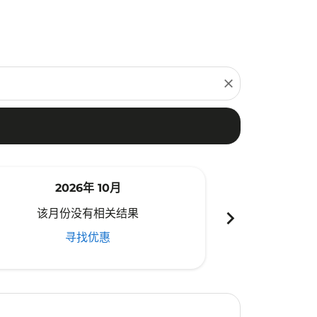
close
2026年 10月
20
chevron_right
该月份没有相关结果
该月份
寻找优惠