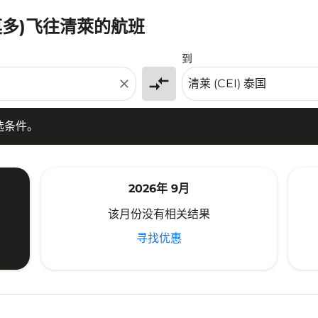
莫多)飞往清萊的航班
条件。
到
compare_arrows
close
选条件。
2026年 9月
该月份没有相关结果
寻找优惠