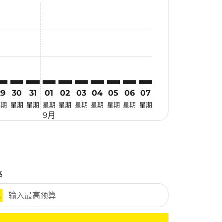
寻找优惠
er. 寻找优惠
laimer. 寻找优惠
disclaimer. 寻找优惠
ers-disclaimer. 寻找优惠
-offers-disclaimer. 寻找优惠
view-offers-disclaimer. 寻找优惠
cmp-view-offers-disclaimer. 寻找优惠
EI: cmp-view-offers-disclaimer. 寻找优惠
BJ–CEI: cmp-view-offers-disclaimer. 寻找优惠
LBJ–CEI: cmp-view-offers-disclaimer. 寻找优惠
LBJ–CEI: cmp-view-offers-disclaimer. 寻找优惠
LBJ–CEI: cmp-view-offers-disclaimer. 寻找优惠
LBJ–CEI: cmp-view-offers-disclaimer. 寻找优
LBJ–CEI: cmp-view-offers-disclaimer.
LBJ–CEI: cmp-view-offers-disclai
LBJ–CEI: cmp-view-offers-dis
LBJ–CEI: cmp-view-offers
LBJ–CEI: cmp-view-of
29
30
31
01
02
03
04
05
06
07
星期
星期
星期
星期
星期
星期
星期
星期
星期
星期
9月
格
元