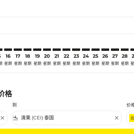
aimer. 寻找优惠
isclaimer. 寻找优惠
rs-disclaimer. 寻找优惠
offers-disclaimer. 寻找优惠
iew-offers-disclaimer. 寻找优惠
mp-view-offers-disclaimer. 寻找优惠
I: cmp-view-offers-disclaimer. 寻找优惠
J–CEI: cmp-view-offers-disclaimer. 寻找优惠
LBJ–CEI: cmp-view-offers-disclaimer. 寻找优惠
LBJ–CEI: cmp-view-offers-disclaimer. 寻找优惠
LBJ–CEI: cmp-view-offers-disclaimer. 寻找优惠
LBJ–CEI: cmp-view-offers-disclaimer. 寻找优惠
LBJ–CEI: cmp-view-offers-disclaimer. 
LBJ–CEI: cmp-view-offers-disclaim
LBJ–CEI: cmp-view-offers-disc
LBJ–CEI: cmp-view-offers-
LBJ–CEI: cmp-view-off
LBJ–CEI: cmp-view
LBJ–CEI: cmp-
LBJ–CEI: 
LBJ–C
L
5
16
17
18
19
20
21
22
23
24
25
26
27
28
期
星期
星期
星期
星期
星期
星期
星期
星期
星期
星期
星期
星期
星期
惠价格
到
价
close
flight_land
close
条件。