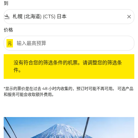
到
flight_land
close
价格
元
没有符合您的筛选条件的机票。请调整您的筛选条件。
没有符合您的筛选条件的机票。请调整您的筛选条
件。
*显示的票价是在过去 48 小时内收集的，预订时可能不再可用。 可选产品
和服务可能会收取额外费用。