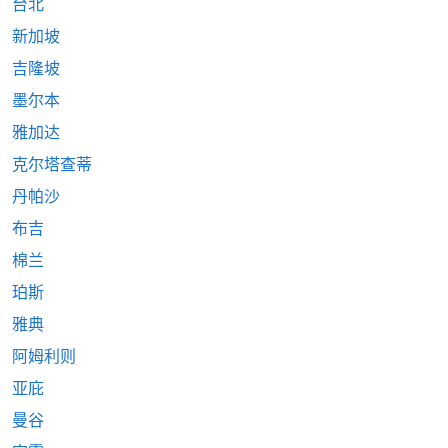
台北
新加坡
吉隆坡
墨尔本
雅加达
克尔塔查蒂
丹帕沙
布吉
棉兰
珀斯
雅典
阿姆利则
亚庇
曼谷