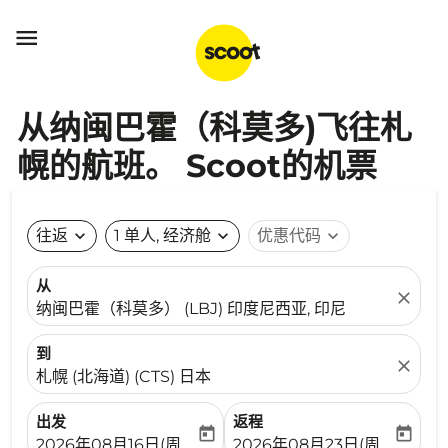

从纳闽巴霍（科莫多)飞往札
幌的航班。 Scoot的机票
往返
expand_more
1 单人, 经济舱
expand_more
优惠代码
expand_more
从
close
纳闽巴霍（科莫多） (LBJ) 印度尼西亚, 印尼
到
close
札幌 (北海道) (CTS) 日本
出发
返程
today
today
fc-booking-departure-date-aria-label
fc-booking-return-date-ari
2026年08月16日(周日)
2026年08月23日(周日)