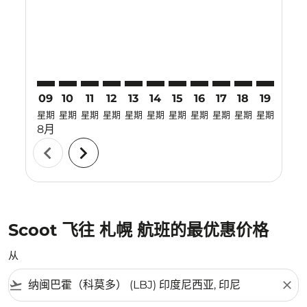
LBJ–CTS: cmp-view-offers-disclaimer. 寻找优惠
LBJ–CTS: cmp-view-offers-disclaimer. 寻找优惠
LBJ–CTS: cmp-view-offers-disclaimer. 寻找
LBJ–CTS: cmp-view-offers-disclaimer.
LBJ–CTS: cmp-view-offers-disclai
LBJ–CTS: cmp-view-offers-dis
LBJ–CTS: cmp-view-offers
LBJ–CTS: cmp-view-of
LBJ–CTS: cmp-vie
LBJ–CTS: cmp
LBJ–CTS: 
LBJ–C
L
09
10
11
12
13
14
15
16
17
18
19
20
星期
星期
星期
星期
星期
星期
星期
星期
星期
星期
星期
星期
8月
chevron_left
chevron_right
Scoot 飞往 札幌 航班的最优惠价格
从
flight_takeoff
close