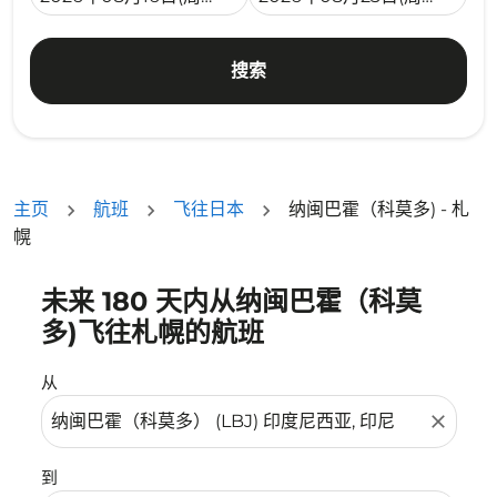
搜索
主页
航班
飞往日本
纳闽巴霍（科莫多) - 札
幌
未来 180 天内从纳闽巴霍（科莫
没有符合您的筛选条件的机票。请调整您的筛选条件。
多)飞往札幌的航班
从
close
到