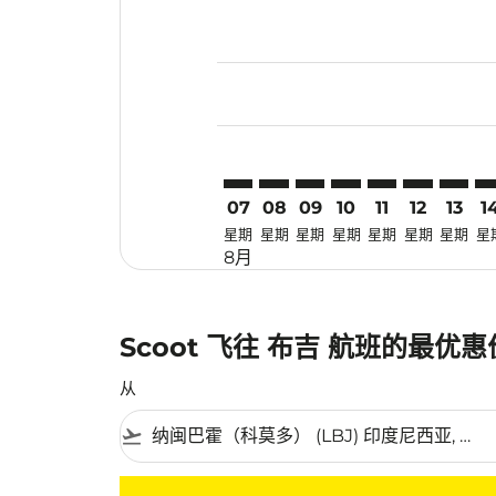
Displaying fares for 八月-2026
LBJ–HKT: cmp-view-offers-disc
LBJ–HKT: cmp-view-offers-
LBJ–HKT: cmp-view-off
LBJ–HKT: cmp-view
LBJ–HKT: cmp-
LBJ–HKT: c
LBJ–HK
LB
07
08
09
10
11
12
13
1
星期
星期
星期
星期
星期
星期
星期
星
8月
Scoot 飞往 布吉 航班的最优
从
flight_takeoff
没有符合您的筛选条件的机票。请调整您的筛选