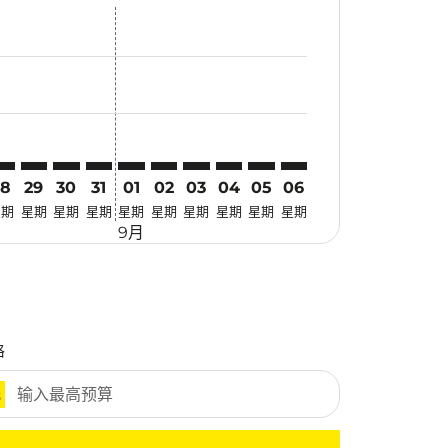
惠
 寻找优惠
mer. 寻找优惠
claimer. 寻找优惠
-disclaimer. 寻找优惠
fers-disclaimer. 寻找优惠
-offers-disclaimer. 寻找优惠
view-offers-disclaimer. 寻找优惠
cmp-view-offers-disclaimer. 寻找优惠
KT: cmp-view-offers-disclaimer. 寻找优惠
BJ–HKT: cmp-view-offers-disclaimer. 寻找优惠
LBJ–HKT: cmp-view-offers-disclaimer. 寻找优惠
LBJ–HKT: cmp-view-offers-disclaimer. 寻找优惠
LBJ–HKT: cmp-view-offers-disclaimer. 寻找优惠
LBJ–HKT: cmp-view-offers-disclaimer. 寻找
LBJ–HKT: cmp-view-offers-disclaimer
LBJ–HKT: cmp-view-offers-discla
LBJ–HKT: cmp-view-offers-di
LBJ–HKT: cmp-view-offers
LBJ–HKT: cmp-view-of
28
29
30
31
01
02
03
04
05
06
星期
星期
星期
星期
星期
星期
星期
星期
星期
星期
9月
格
元