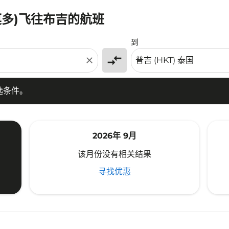
莫多)飞往布吉的航班
条件。
到
compare_arrows
close
选条件。
2026年 9月
该月份没有相关结果
寻找优惠