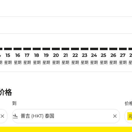
laimer. 寻找优惠
disclaimer. 寻找优惠
ers-disclaimer. 寻找优惠
-offers-disclaimer. 寻找优惠
view-offers-disclaimer. 寻找优惠
mp-view-offers-disclaimer. 寻找优惠
T: cmp-view-offers-disclaimer. 寻找优惠
J–HKT: cmp-view-offers-disclaimer. 寻找优惠
LBJ–HKT: cmp-view-offers-disclaimer. 寻找优惠
LBJ–HKT: cmp-view-offers-disclaimer. 寻找优惠
LBJ–HKT: cmp-view-offers-disclaimer. 寻找优惠
LBJ–HKT: cmp-view-offers-disclaimer. 寻找优
LBJ–HKT: cmp-view-offers-disclaimer.
LBJ–HKT: cmp-view-offers-disclai
LBJ–HKT: cmp-view-offers-dis
LBJ–HKT: cmp-view-offers
LBJ–HKT: cmp-view-of
LBJ–HKT: cmp-view
LBJ–HKT: cmp-
LBJ–HKT: 
LBJ–H
L
4
15
16
17
18
19
20
21
22
23
24
25
26
27
期
星期
星期
星期
星期
星期
星期
星期
星期
星期
星期
星期
星期
星期
惠价格
到
价
close
flight_land
close
条件。