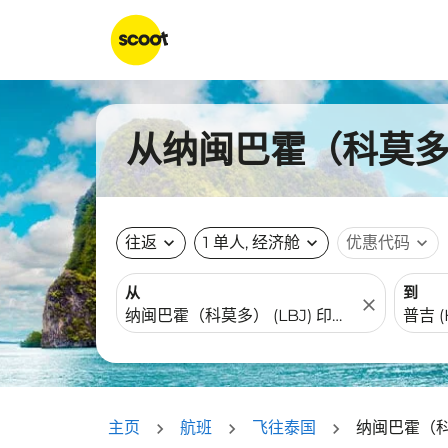
从纳闽巴霍（科莫多)
往返
expand_more
1 单人, 经济舱
expand_more
优惠代码
expand_more
从
到
close
主页
航班
飞往泰国
纳闽巴霍（科莫