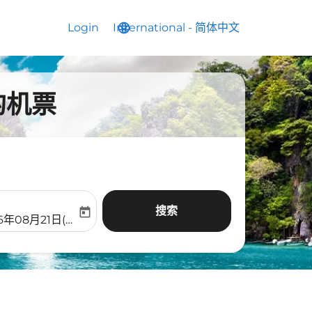
Login
International
language
keyboard_arrow_down
-
简体中文
的机票
搜索
today
aria-label
ooking-return-date-aria-label
6年08月21日(周五)