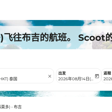
飞往布吉的航班。 Scoot
出发
返程
close
today
fc-booking-departure-date-
fc-b
2026年08月14日(周五)
202
多) - 布吉