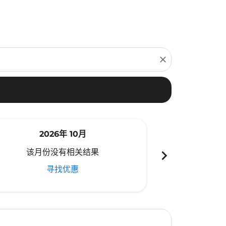
close
2026年 10月
20
chevron_right
该月份没有相关结果
该月份
寻找优惠