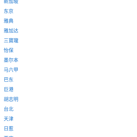
新加坡
东京
雅典
雅加达
三寶瓏
怡保
墨尔本
马六甲
巴东
巨港
胡志明
台北
天津
日惹