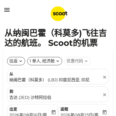

从纳闽巴霍（科莫多)飞往吉
达的航班。 Scoot的机票
往返
expand_more
1 单人, 经济舱
expand_more
优惠代码
expand_more
从
close
纳闽巴霍（科莫多） (LBJ) 印度尼西亚, 印尼
到
close
吉达 (JED) 沙特阿拉伯
出发
返程
today
today
fc-booking-departure-date-aria-label
fc-booking-return-date-ari
2026年08月16日(周日)
2026年08月23日(周日)