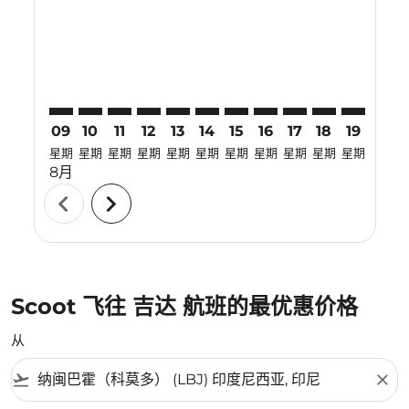
LBJ–JED: cmp-view-offers-disclaimer. 寻找优惠
LBJ–JED: cmp-view-offers-disclaimer. 寻找优惠
LBJ–JED: cmp-view-offers-disclaimer. 寻找优
LBJ–JED: cmp-view-offers-disclaimer.
LBJ–JED: cmp-view-offers-disclai
LBJ–JED: cmp-view-offers-dis
LBJ–JED: cmp-view-offers
LBJ–JED: cmp-view-of
LBJ–JED: cmp-vie
LBJ–JED: cmp-
LBJ–JED: 
LBJ–J
L
09
10
11
12
13
14
15
16
17
18
19
20
星期
星期
星期
星期
星期
星期
星期
星期
星期
星期
星期
星期
8月
chevron_left
chevron_right
Scoot 飞往 吉达 航班的最优惠价格
从
flight_takeoff
close