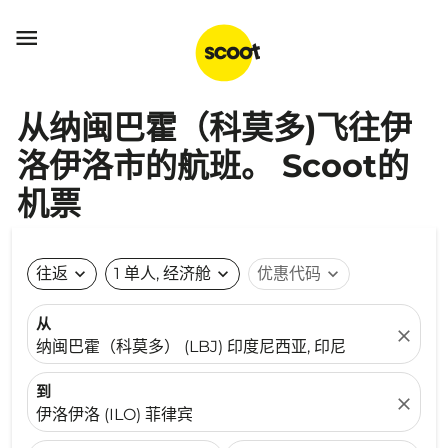

从纳闽巴霍（科莫多)飞往伊
洛伊洛市的航班。 Scoot的
机票
往返
expand_more
1 单人, 经济舱
expand_more
优惠代码
expand_more
从
close
纳闽巴霍（科莫多） (LBJ) 印度尼西亚, 印尼
到
close
伊洛伊洛 (ILO) 菲律宾