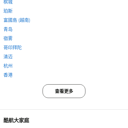
槟城
珀斯
富國島 (越南)
青岛
宿雾
哥印拜陀
清迈
杭州
香港
查看更多
酷航大家庭