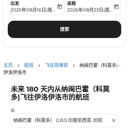
出发
返程
today
today
fc-booking-departure-date-aria-label
fc-booking-return-date-ari
2026年08月16日(周日)
2026年08月23日(周日)
搜索
主页
航班
飞往菲律宾
纳闽巴霍（科莫多) -
伊洛伊洛市
未来 180 天内从纳闽巴霍（科莫
没有符合您的筛选条件的机票。请调整您的筛选条件。
多)飞往伊洛伊洛市的航班
从
close