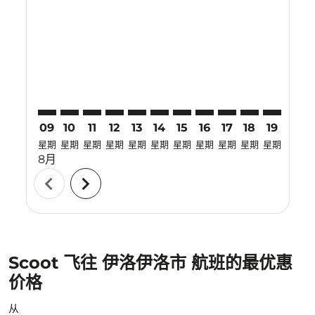
LBJ–ILO: cmp-view-offers-disclaimer. 寻找优惠
LBJ–ILO: cmp-view-offers-disclaimer. 寻找优惠
LBJ–ILO: cmp-view-offers-disclaimer. 寻找优
LBJ–ILO: cmp-view-offers-disclaimer.
LBJ–ILO: cmp-view-offers-disclai
LBJ–ILO: cmp-view-offers-dis
LBJ–ILO: cmp-view-offers
LBJ–ILO: cmp-view-of
LBJ–ILO: cmp-vie
LBJ–ILO: cmp-
LBJ–ILO: 
LBJ–I
L
09
10
11
12
13
14
15
16
17
18
19
20
星期
星期
星期
星期
星期
星期
星期
星期
星期
星期
星期
星期
8月
chevron_left
chevron_right
Scoot 飞往 伊洛伊洛市 航班的最优惠
价格
从