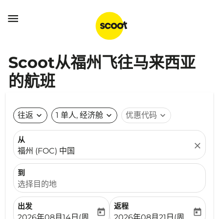

Scoot从福州飞往马来西亚
的航班
往返
expand_more
1 单人, 经济舱
expand_more
优惠代码
expand_more
从
close
福州 (FOC) 中国
到
选择目的地
出发
返程
today
today
fc-booking-departure-date-aria-label
fc-booking-return-date-ari
2026年08月14日(周五)
2026年08月21日(周五)