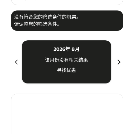
没有符合您的筛选条件的机票。
请调整您的筛选条件。
2026年 8月
chevron_left
chevron_right
该月份没有相关结果
寻找优惠
Displaying fares for 八月-2026
FOC–ATH: cmp-view-offers-disclaimer. 寻找优惠
FOC–ATH: cmp-view-offers-disclaimer. 寻找优惠
FOC–ATH: cmp-view-offers-disclaimer. 寻
FOC–ATH: cmp-view-offers-disclaime
FOC–ATH: cmp-view-offers-discla
FOC–ATH: cmp-view-offers-di
FOC–ATH: cmp-view-offer
FOC–ATH: cmp-view-of
FOC–ATH: cmp-vie
FOC–ATH: cmp
FOC–ATH:
FOC–A
F