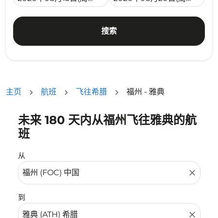
搜索
主页
航班
飞往希腊
福州 - 雅典
未来 180 天内从福州飞往雅典的航
没有符合您的筛选条件的机票。请调整您的筛选条件。
班
从
close
到
close