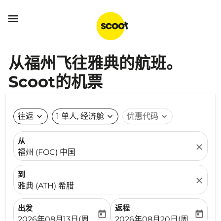

从福州飞往雅典的航班。
Scoot的机票
往返
expand_more
1 单人, 经济舱
expand_more
优惠代码
expand_more
从
close
福州 (FOC) 中国
到
close
雅典 (ATH) 希腊
出发
返程
today
today
fc-booking-departure-date-aria-label
fc-booking-return-date-ari
2026年08月13日(周四)
2026年08月20日(周四)