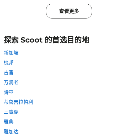
查看更多
探索 Scoot 的首选目的地
新加坡
梳邦
古晋
万鸦老
诗巫
蒂魯吉拉帕利
三寶瓏
雅典
雅加达