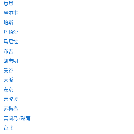
悉尼
墨尔本
珀斯
丹帕沙
马尼拉
布吉
胡志明
曼谷
大阪
东京
吉隆坡
苏梅岛
富國島 (越南)
台北