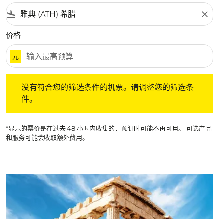
flight_land
close
价格
元
没有符合您的筛选条件的机票。请调整您的筛选条件。
没有符合您的筛选条件的机票。请调整您的筛选条
件。
*显示的票价是在过去 48 小时内收集的，预订时可能不再可用。 可选产品
和服务可能会收取额外费用。